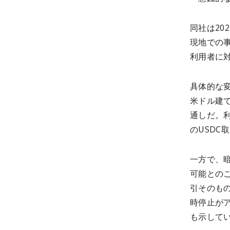
同社は20
現地での
利用者に
具体的な変
米ドル建
通しだ。
のUSD
一方で、
可能との
引そのも
時停止が
も示して