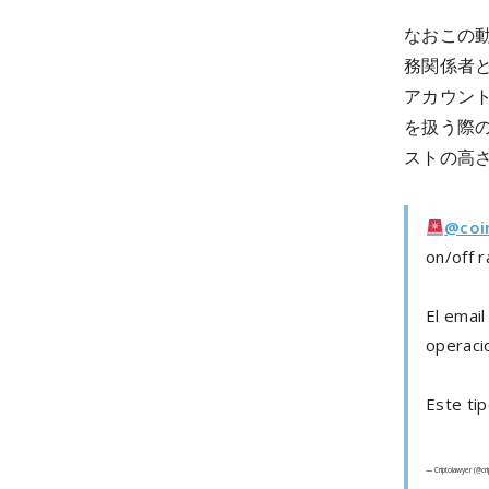
なおこの
務関係者と
アカウン
を扱う際
ストの高
@coi
on/off 
El email
operacio
Este ti
— Criptolawyer (@cr