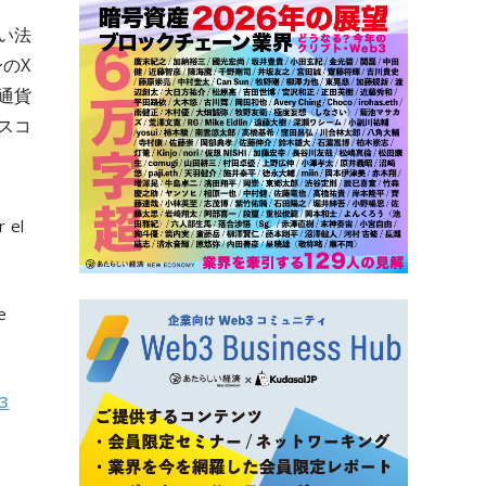
い法
身のX
通貨
スコ
r el
e
Q3