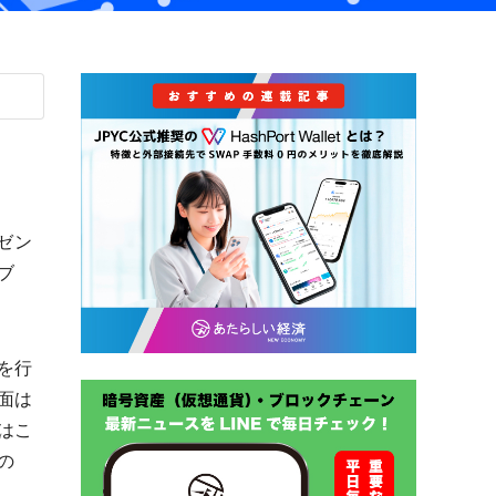
ルゼン
ブ
を行
面は
はこ
の