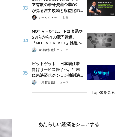
ア有数の暗号資産企業OSL
が見る注力領域と収益化の…
|
ジャック・デロン（Jack Derong）
特集
NOT A HOTEL、トヨタ系や
SBIらから100億円調達。
「NOT A GARAGE」推進へ
|
大津賀新也
ニュース
ビットゲット、日本居住者
向けサービス終了へ。年末
認
に未決済ポジション強制決…
|
大津賀新也
ニュース
Top30を見る
あたらしい経済をシェアする