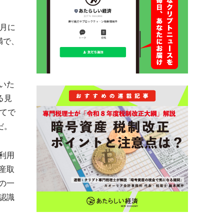
1月に
満で、
いた
る見
てで
だ。
利用
産取
の一
認識