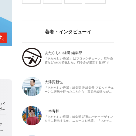
著者・インタビューイ
あたらしい経済 編集部
「あたらしい経済」 はブロックチェーン、暗号通
貨などweb3特化した、幻冬舎が運営する2018…
大津賀新也
「あたらしい経済」編集部 副編集長 ブロックチェ
ーンに興味を持ったことから、業界未経験なが…
一本寿和
「あたらしい経済」編集部 記事のバナーデザイン
を主に担当する他、ニュースも執筆。 「あたら…