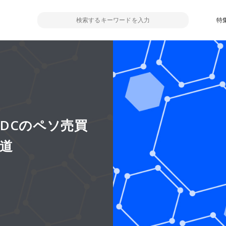
特
DCのペソ売買
道