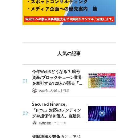
人気の記事
今年Web3どうなる？ 暗号
資産/ブロックチェーン業界
を牽引する129人が語る「…
|
あたらしい経済 編集部
特集
Secured Finance、
「JPYC」対応のレンディン
グや担保付き借入、自動決…
|
髙橋知里
ニュース
規制準拠を競争力に。アジ