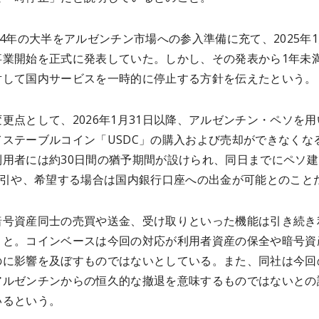
24年の大半をアルゼンチン市場への参入準備に充て、2025年
事業開始を正式に発表していた。しかし、その発表から1年未
対して国内サービスを一時的に停止する方針を伝えたという。
更点として、2026年1月31日以降、アルゼンチン・ペソを用
てステーブルコイン「USDC」の購入および売却ができなくな
利用者には約30日間の猶予期間が設けられ、同日までにペソ建
C取引や、希望する場合は国内銀行口座への出金が可能とのこと
暗号資産同士の売買や送金、受け取りといった機能は引き続き
こと。コインベースは今回の対応が利用者資産の保全や暗号資
のに影響を及ぼすものではないとしている。また、同社は今回
アルゼンチンからの恒久的な撤退を意味するものではないとの
いるという。