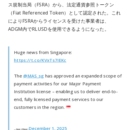
ス規制当局（FSRA）から、法定通貨参照トークン
（Fiat Referenced Token）として認定された。これ
によりFSRAからライセンスを受けた事業者は、
ADGM内でRLUSDを使用できるようになった。
Huge news from Singapore:
https://t.co/KVxTs7IEKc
The
@MAS_sg
has approved an expanded scope of
payment activities for our Major Payment
Institution license – enabling us to deliver end-to-
end, fully licensed payment services to our
customers in the region.
December 1, 2025
— Ripple (@Ripple)