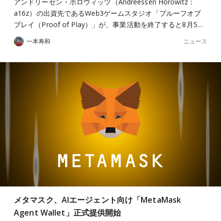
アンドリーセン・ホロウィッツ（Andreessen Horowitz：
a16z）の出資先であるWeb3ゲームスタジオ「プルーフオブ
プレイ（Proof of Play）」が、事業活動を終了すると8月5…
ニュース
一本寿和
メタマスク、AIエージェント向け「MetaMask
Agent Wallet」正式提供開始