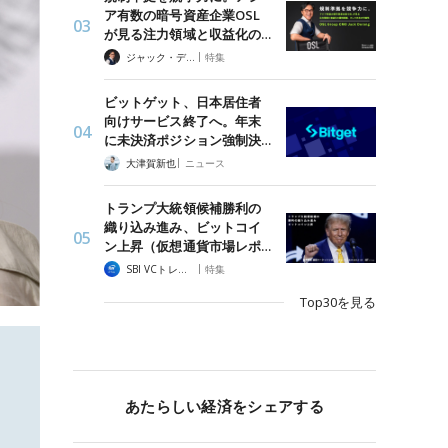
ア有数の暗号資産企業OSL
が見る注力領域と収益化の…
|
ジャック・デロン（Jack Derong）
特集
ビットゲット、日本居住者
向けサービス終了へ。年末
に未決済ポジション強制決…
|
大津賀新也
ニュース
トランプ大統領候補勝利の
織り込み進み、ビットコイ
ン上昇（仮想通貨市場レポ…
|
SBI VCトレード
特集
Top30を見る
あたらしい経済をシェアする