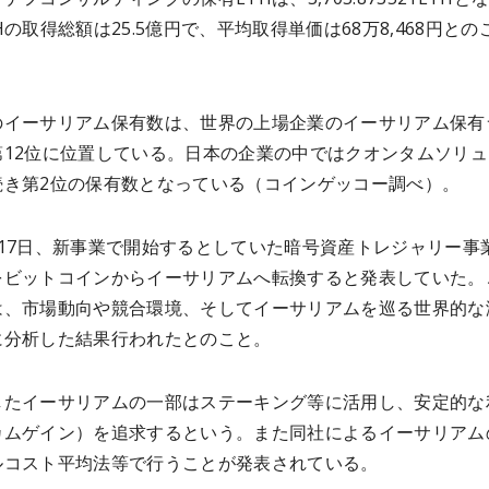
Hの取得総額は25.5億円で、平均取得単価は68万8,468円との
のイーサリアム保有数は、世界の上場企業のイーサリアム保有
第12位に位置している。日本の企業の中ではクオンタムソリュ
続き第2位の保有数となっている（コインゲッコー調べ）。
月17日、新事業で開始するとしていた暗号資産トレジャリー事
をビットコインからイーサリアムへ転換すると発表していた。
は、市場動向や競合環境、そしてイーサリアムを巡る世界的な
に分析した結果行われたとのこと。
したイーサリアムの一部はステーキング等に活用し、安定的な
カムゲイン）を追求するという。また同社によるイーサリアム
ルコスト平均法等で行うことが発表されている。