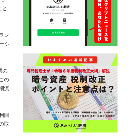
こと
ラン
ーシ
業の
この
潮流
利回
の取