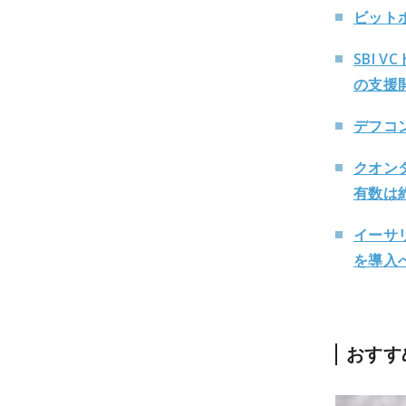
ビット
SBI
の支援
デフコ
クオン
有数は約3
イーサ
を導入
おすす