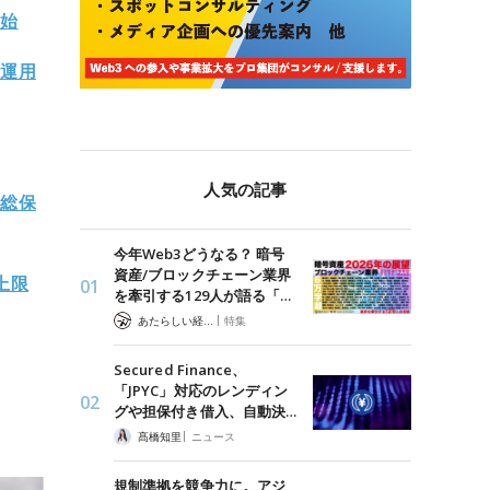
開始
・運用
人気の記事
、総保
今年Web3どうなる？ 暗号
資産/ブロックチェーン業界
上限
を牽引する129人が語る「…
|
あたらしい経済 編集部
特集
Secured Finance、
「JPYC」対応のレンディン
グや担保付き借入、自動決…
|
髙橋知里
ニュース
規制準拠を競争力に。アジ