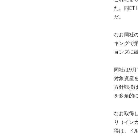
た。同ET
だ。
なお同社
キングで
ョンズに
同社は9
対象資産
方針転換
を多角的
なお取得
り（イン
得は、ド