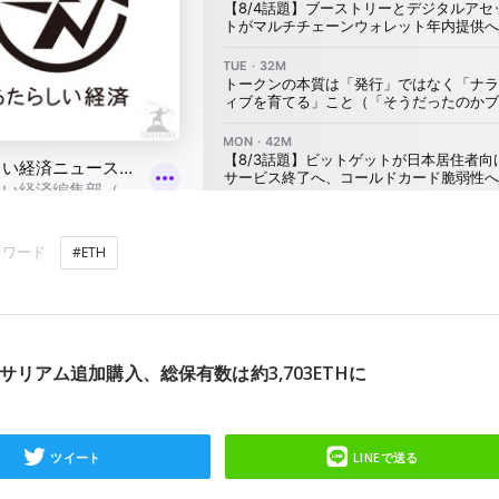
ーワード
#ETH
リアム追加購入、総保有数は約3,703ETHに
ツイート
LINEで送る