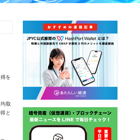
取得を
平均取
取得と
なっ