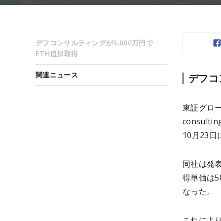
デフコンサルティングが5,000万円で
ETH追加取得
関連ニュース
デフコ
東証グロ
consu
10月23
同社は発表
得単価は5
なった。
これにより