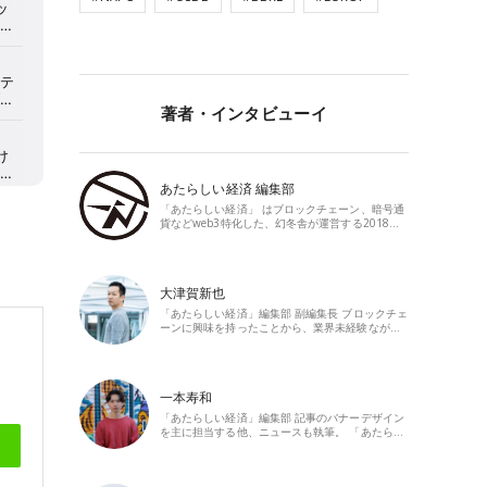
著者・インタビューイ
あたらしい経済 編集部
「あたらしい経済」 はブロックチェーン、暗号通
貨などweb3特化した、幻冬舎が運営する2018…
大津賀新也
「あたらしい経済」編集部 副編集長 ブロックチェ
ーンに興味を持ったことから、業界未経験なが…
一本寿和
「あたらしい経済」編集部 記事のバナーデザイン
を主に担当する他、ニュースも執筆。 「あたら…