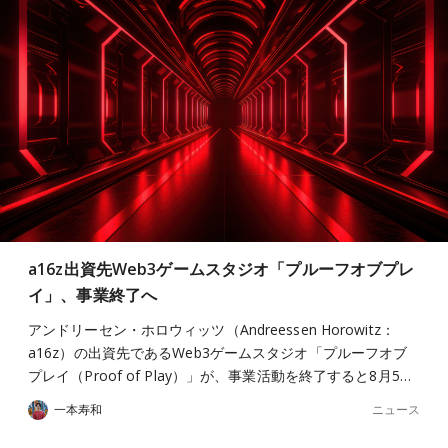
a16z出資先Web3ゲームスタジオ「プルーフオブプレ
イ」、事業終了へ
アンドリーセン・ホロウィッツ（Andreessen Horowitz：
a16z）の出資先であるWeb3ゲームスタジオ「プルーフオブ
プレイ（Proof of Play）」が、事業活動を終了すると8月5…
ニュース
一本寿和