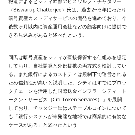
報道によるとシティ幹部のビスワルプ・チャタジー
（Biswarup Chatterjee）氏は、過去2〜3年にわたり
暗号資産カストディサービスの開発を進めており、今
後数ヶ月以内に資産運用会社などの顧客向けに提供で
きる見込みがあると述べたという。
同氏は暗号資産をシティが直接保管する仕組みを想定
しており、自社開発と外部提携の両方式を検討してい
る。また銀行によるカストディは規制下で運営される
ため信頼性が高いと説明した。シティはすでにブロッ
クチェーンを活用した国際送金インフラ「シティ・ト
ークン・サービス（Citi Token Services）」を展開
しており、チャタジー氏はステーブルコインについて
も「銀行システムが未発達な地域では商業的に有効な
ケースがある」と述べたという。