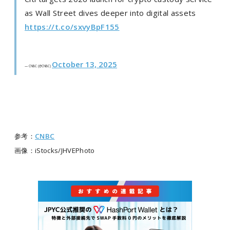
as Wall Street dives deeper into digital assets
https://t.co/sxvyBpF155
October 13, 2025
— CNBC (@CNBC)
参考：
CNBC
画像：iStocks/JHVEPhoto