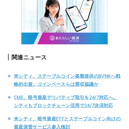
関連ニュース
米シティ、ステーブルコイン基盤提供のBVNKへ戦
略的出資。コインベースらは買収協議か
CME、暗号資産デリバティブ取引を24/7対応へ。
シティもブロックチェーン活用で24/7決済対応
米シティ、暗号資産ETFとステーブルコイン向けの
資産保管サービス参入検討