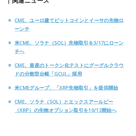
関連ニュース
CME、ユーロ建てビットコインとイーサの先物ロ
ーンチ
米CME、ソラナ（SOL）先物取引を3/17にローン
チへ
CME、資産のトークン化テストにグーグルクラウ
ドの分散型台帳「GCUL」採用
米CMEグループ、「XRP先物取引」を提供開始
CME、ソラナ（SOL）とエックスアールピー
（XRP）の先物オプション取引を10/13開始へ