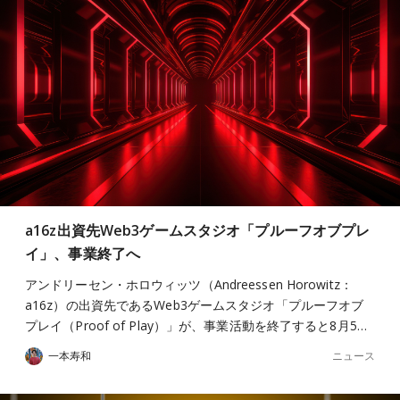
a16z出資先Web3ゲームスタジオ「プルーフオブプレ
イ」、事業終了へ
アンドリーセン・ホロウィッツ（Andreessen Horowitz：
a16z）の出資先であるWeb3ゲームスタジオ「プルーフオブ
プレイ（Proof of Play）」が、事業活動を終了すると8月5…
ニュース
一本寿和