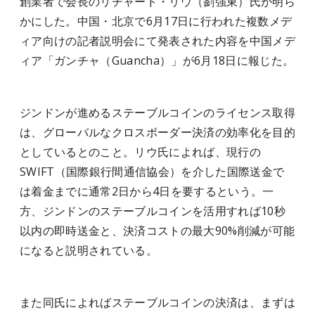
創業者で会長のリチャード・リウ（劉強東）氏が明ら
かにした。中国・北京で6月17日に行われた複数メデ
ィア向けの記者説明会にて発表された内容を中国メデ
ィア「ガンチャ（Guancha）」が6月18日に報じた。
ジンドンが進めるステーブルコインのライセンス取得
は、グローバルなクロスボーダー決済の効率化を目的
としているとのこと。リウ氏によれば、現行の
SWIFT（国際銀行間通信協会）を介した国際送金で
は着金までに通常2日から4日を要するという。一
方、ジンドンのステーブルコインを活用すれば10秒
以内の即時送金と、決済コストの最大90%削減が可能
になると説明されている。
また同氏によればステーブルコインの決済は、まずは