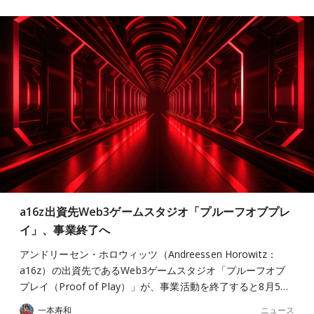
a16z出資先Web3ゲームスタジオ「プルーフオブプレ
イ」、事業終了へ
アンドリーセン・ホロウィッツ（Andreessen Horowitz：
a16z）の出資先であるWeb3ゲームスタジオ「プルーフオブ
プレイ（Proof of Play）」が、事業活動を終了すると8月5…
ニュース
一本寿和