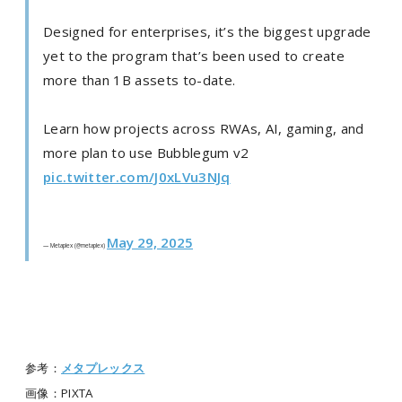
Designed for enterprises, it’s the biggest upgrade
yet to the program that’s been used to create
more than 1B assets to-date.
Learn how projects across RWAs, AI, gaming, and
more plan to use Bubblegum v2
pic.twitter.com/J0xLVu3NJq
May 29, 2025
— Metaplex (@metaplex)
参考：
メタプレックス
画像：PIXTA