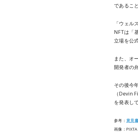
であるこ
「ウェル
NFTは
立場を公
また、オ
開発者の
その後今
（Devi
を発表し
参考：
意見
画像：PIXTA