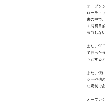
オープンシ
ローラ・ブ
書の中で
く消費目
該当しな
また、SE
て行った
うとする
また、仮に
シーや他
な規制で
オープン