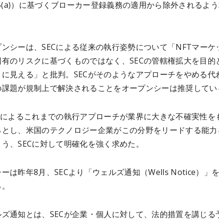
on 15(a)）に基づくブローカー登録義務の適用から除外されるよ
ンシーは、SECによる従来の執行姿勢について「NFTマーケ
固有のリスクに基づくものではなく、SECの管轄権拡大を目的
うに見える」と批判。SECがそのようなアプローチをやめる代
の課題が規制上で解決されることをオープンシーは推奨してい
ECによるこれまでの執行アプローチが業界に大きな不確実性を
るとし、米国のテクノロジー企業がこの分野をリードする能力
う、SECに対して明確化を強く求めた。
ーは昨年8月、SECより「ウェルズ通知（Wells Notice）」
る。
ルズ通知とは、SECが企業・個人に対して、法的措置を講じる