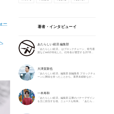
ォー
著者・インタビューイ
へ
あたらしい経済 編集部
「あたらしい経済」 はブロックチェーン、暗号通
貨などweb3特化した、幻冬舎が運営する2018…
大津賀新也
「あたらしい経済」編集部 副編集長 ブロックチェ
ーンに興味を持ったことから、業界未経験なが…
一本寿和
「あたらしい経済」編集部 記事のバナーデザイン
を主に担当する他、ニュースも執筆。 「あたら…