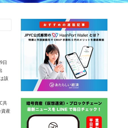
9日
出
は該
C共
号資産