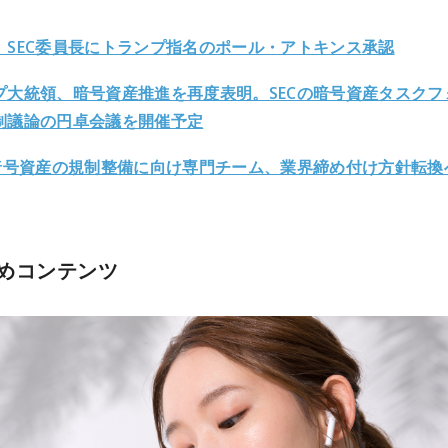
、SEC委員長にトランプ指名のポール・アトキンス承認
プ大統領、暗号資産推進を再度表明。SECの暗号資産タスクフ
制議論の円卓会議を開催予定
が暗号資産の規制整備に向け専門チーム、業界締め付け方針転換
めコンテンツ