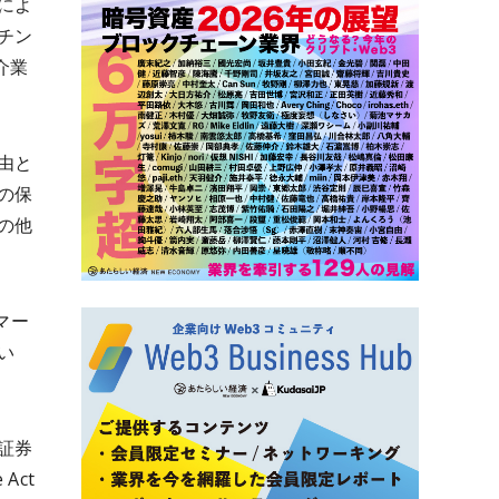
によ
チン
介業
由と
の保
の他
マー
い
証券
Act