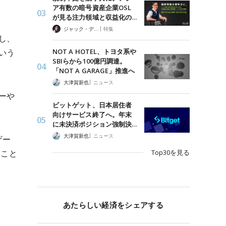
ア有数の暗号資産企業OSL
が見る注力領域と収益化の…
|
ジャック・デロン（Jack Derong）
特集
し、
NOT A HOTEL、トヨタ系や
いう
SBIらから100億円調達。
「NOT A GARAGE」推進へ
|
大津賀新也
ニュース
ーや
ビットゲット、日本居住者
。
向けサービス終了へ。年末
に未決済ポジション強制決…
|
大津賀新也
ニュース
ザー
Top30を見る
たこと
あたらしい経済をシェアする