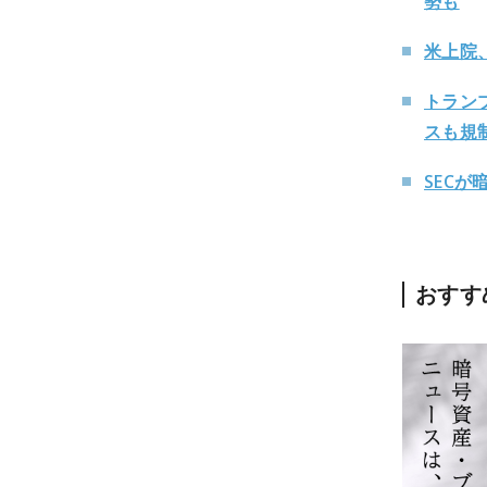
勢も
米上院
トラン
スも規
SEC
おすす