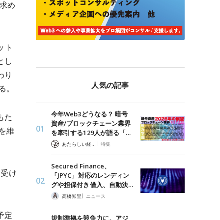
う求め
ット
とし
わり
人気の記事
る。
今年Web3どうなる？ 暗号
もた
資産/ブロックチェーン業界
を維
を牽引する129人が語る「…
|
あたらしい経済 編集部
特集
Secured Finance、
を受け
「JPYC」対応のレンディン
グや担保付き借入、自動決…
|
髙橋知里
ニュース
予定
規制準拠を競争力に。アジ