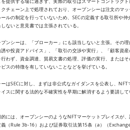
スを提供する場に過ぎず、実際の取引はスマートコントラクト
ックチェーン上で処理されており、オープンシーは注文のマッ
ルールの制定を行っていないため、SECの定義する取引所や仲
当しないと意見書では主張されている。
ープンシーは、「ブローカー」にも該当しないと主張。その理
勧誘や投資アドバイス」、「取引の交渉や実行」、「顧客資産
を行わず、資金調達、貿易文書の処理、評価の実行、またはそ
ービスの特徴を有していないことなどを挙げている。
ーはSECに対し、まずは非公式なガイダンスを公表し、NFT
レイスに関する法的な不確実性を早期に解消するよう要請して
期的には、オープンシーのようなNFTマーケットプレイスが、
（Rule 3b-16）および証券取引法第15条（a）（Exchange 