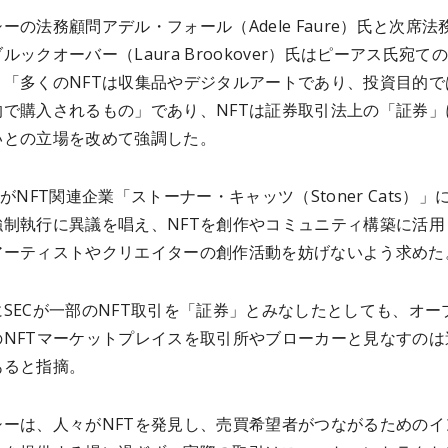
ーの法務顧問アデル・フォール（Adele Faure）氏と次席法
ルックオーバー（Laura Brookover）氏はピーアス氏宛て
、「多くのNFTは収集品やデジタルアートであり、投資目的で
的で購入されるもの」であり、NFTは証券取引法上の「証券」
いとの立場を改めて強調した。
CがNFT関連企業「ストーナー・キャッツ（Stoner Cats）」
強制執行に異議を唱え、NFTを創作やコミュニティ構築に活用
アーティストやクリエイターの創作活動を妨げないよう求めた
SECが一部のNFT取引を「証券」とみなしたとしても、オー
のNFTマーケットプレイスを取引所やブローカーと見なすのは
あると指摘。
シーは、人々がNFTを発見し、売買希望者がつながるためのイ