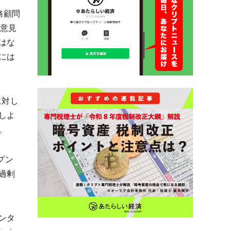
務顧問
の意見
はな
には
に対し
しよ
。
プン
過剰
ンタ