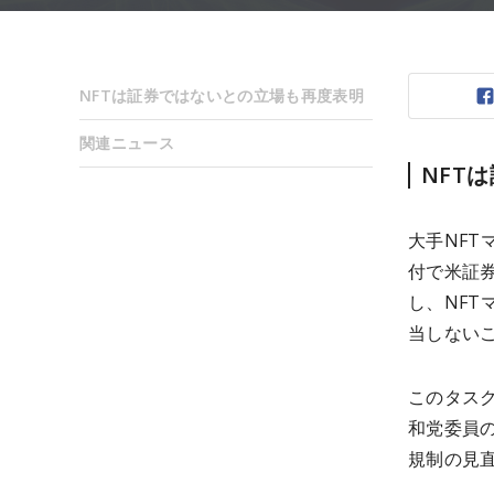
NFTは証券ではないとの立場も再度表明
関連ニュース
NFT
大手NFT
付で米証
し、NF
当しない
このタス
和党委員の
規制の見