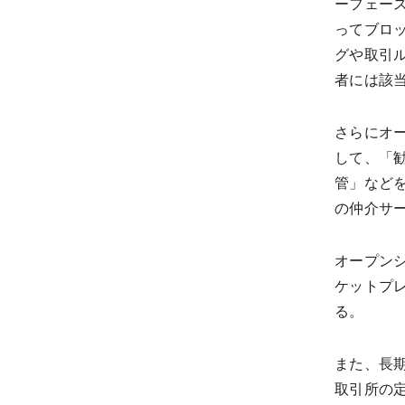
ーフェー
ってブロ
グや取引
者には該
さらにオ
して、「
管」など
の仲介サ
オープンシ
ケットプ
る。
また、長
取引所の定義