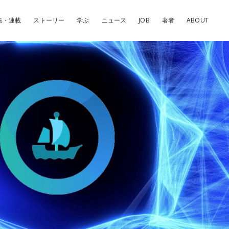
集・連載
ストーリー
学ぶ
ニュース
JOB
著者
ABOUT