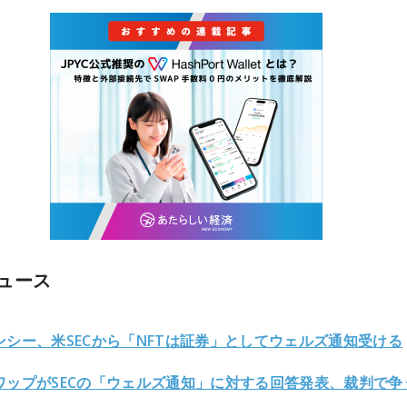
ュース
ンシー、米SECから「NFTは証券」としてウェルズ通知受ける
ワップがSECの「ウェルズ通知」に対する回答発表、裁判で争