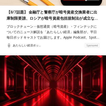
【8/7話題】 金融庁と警察庁が暗号資産交換業者に出
庫制限要請、ロシアが暗号資産包括規制法が成立な…
ブロックチェーン・仮想通貨（暗号資産）・フィンテックに
ついてのニュース解説を「あたらしい経済」編集部が、平日
毎日ポッドキャストでお届けします。Apple Podcast、Spot…
あたらしい経済ポッドキャスト
Sponsored