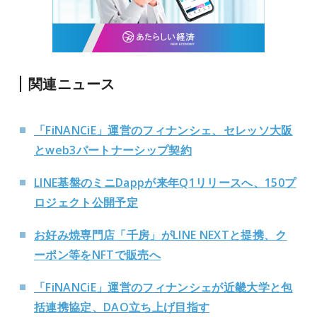
関連ニュース
「FiNANCiE」運営のフィナンシェ、セレッソ大阪
とweb3パートナーシップ契約
LINE基盤のミニDappが来年Q1リリースへ、150プ
ロジェクト公開予定
お好み焼専門店「千房」がLINE NEXTと提携、ク
ーポン等をNFTで販売へ
「FiNANCiE」運営のフィナンシェが近畿大学と包
括連携協定、DAO立ち上げ目指す