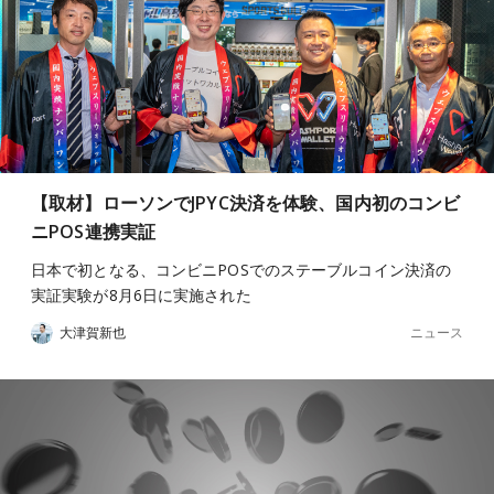
【取材】ローソンでJPYC決済を体験、国内初のコンビ
ニPOS連携実証
日本で初となる、コンビニPOSでのステーブルコイン決済の
実証実験が8月6日に実施された
ニュース
大津賀新也