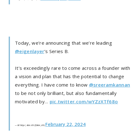
Today, we’re announcing that we’re leading
@eigenlayer
‘s Series B.
It’s exceedingly rare to come across a founder with
a vision and plan that has the potential to change
everything. I have come to know
@sreeramkannan
to be not only brilliant, but also fundamentally
motivated by…
pic.twitter.com/wYZzXTf68o
February 22, 2024
— Ali Yahya | alive.eth (@alive_eth)