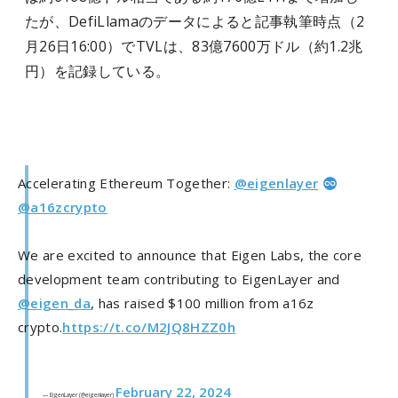
たが、DefiLlamaのデータによると記事執筆時点（2
月26日16:00）でTVLは、83億7600万ドル（約1.2兆
円）を記録している。
Accelerating Ethereum Together:
@eigenlayer
@a16zcrypto
We are excited to announce that Eigen Labs, the core
development team contributing to EigenLayer and
@eigen_da
, has raised $100 million from a16z
crypto.
https://t.co/M2JQ8HZZ0h
February 22, 2024
— EigenLayer (@eigenlayer)