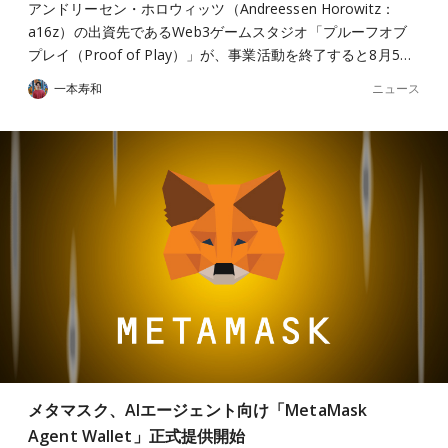
アンドリーセン・ホロウィッツ（Andreessen Horowitz：
a16z）の出資先であるWeb3ゲームスタジオ「プルーフオブ
プレイ（Proof of Play）」が、事業活動を終了すると8月5…
ニュース
一本寿和
メタマスク、AIエージェント向け「MetaMask
Agent Wallet」正式提供開始