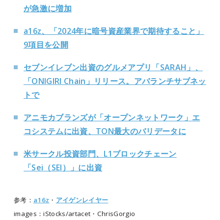
が急激に増加
a16z、「2024年に暗号資産業界で期待すること」
9項目を公開
セブンイレブン出資のグルメアプリ「SARAH」、
「ONIGIRI Chain」リリース。アバランチサブネッ
トで
アニモカブランズが「オープンネットワーク」エ
コシステムに出資、TON最大のバリデータに
米サークル投資部門、L1ブロックチェーン
「Sei（SEI）」に出資
参考：
a16z
・
アイゲンレイヤー
images：iStocks/artacet・ChrisGorgio