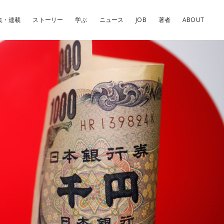
集・連載
ストーリー
学ぶ
ニュース
JOB
著者
ABOUT