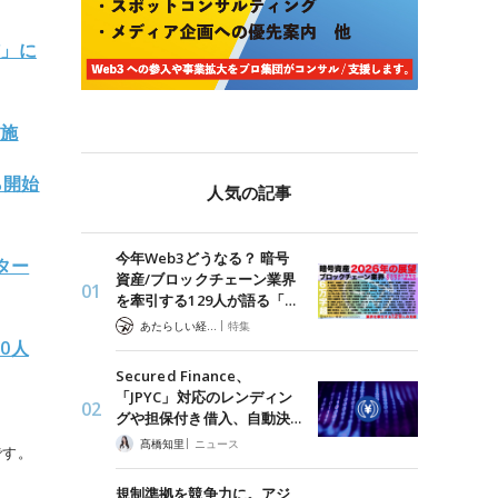
貨」に
実施
ら開始
人気の記事
今年Web3どうなる？ 暗号
ター
資産/ブロックチェーン業界
を牽引する129人が語る「…
|
あたらしい経済 編集部
特集
0人
Secured Finance、
「JPYC」対応のレンディン
グや担保付き借入、自動決…
|
髙橋知里
ニュース
です。
規制準拠を競争力に。アジ