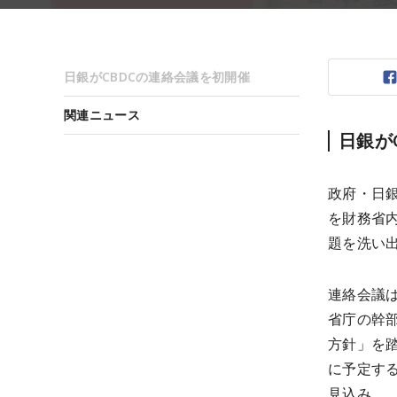
日銀がCBDCの連絡会議を初開催
関連ニュース
日銀が
政府・日
を財務省内
題を洗い
連絡会議
省庁の幹
方針」を
に予定す
見込み。