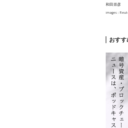
和田崇彦
images：Reut
おすす