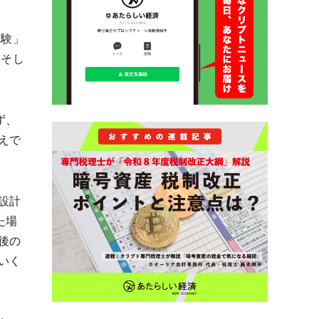
実験」
。そし
ず、
えで
設計
た場
後の
いく