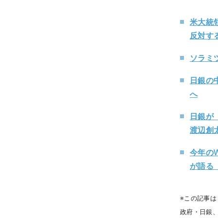
米大統
反対す
ソラミ
日銀の
へ
日銀が
渡辺創
今年の
が語る「
※この記事
政府・日銀