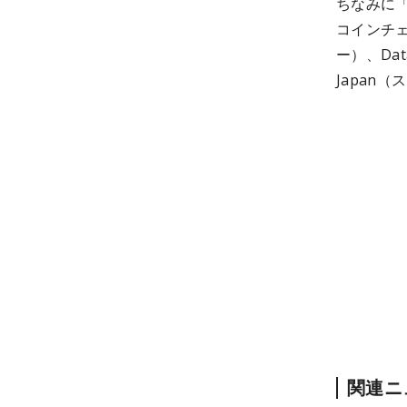
ちなみに
コインチェ
ー）、Data
Japan
関連ニ