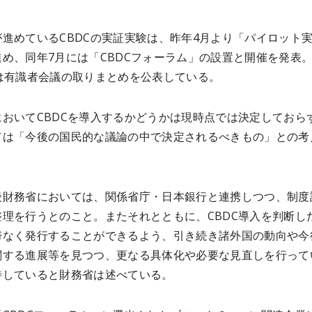
進めているCBDCの実証実験は、昨年4月より「パイロット
め、同年7月には「CBDCフォーラム」の設置と開催を発表
には有識者会議の取りまとめを公表している。
においてCBDCを導入するかどうかは現時点では決定しておら
ては「今後の国民的な議論の中で決定されるべきもの」との考
後財務省においては、関係省庁・日本銀行と連携しつつ、制度
整理を行うとのこと。またそれとともに、CBDC導入を判断し
滞なく発行することができるよう、引き続き諸外国の動向や今
関する進展等を見つつ、更なる具体化や必要な見直しを行って
待していると財務省は述べている。