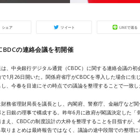
シェア
ツイート
LINEで送る
CBDCの連絡会議を初開催
銀は、中央銀行デジタル通貨（CBDC）に関する連絡会議の初
で1月26日開いた。関係府省庁がCBDCを導入した場合に生
出し、今春を目途にその時点での議論を整理することで一致し
は財務省理財局長を議長とし、内閣府、警察庁、金融庁など関
部と日銀の理事で構成する。昨年6月に政府が閣議決定した「
踏まえ、CBDCの制度設計の大枠を整理することを目指すが、
る取りまとめは最終報告ではなく、議論の途中段階での整理に