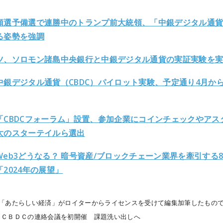
領選予備選で連勝中のトランプ前大統領、「中銀デジタル通
る姿勢を強調
ツ、ソロモン諸島中央銀行と中銀デジタル通貨の実証実験を
中銀デジタル通貨（CBDC）パイロット実験、予定通り4月か
「CBDCフォーラム」設置、参加企業にコインチェックやアス
太のスターテイルら選出
Web3どうなる？ 暗号資産/ブロックチェーン業界を牽引する8
2024年の展望」
は「あたらしい経済」がロイターからライセンスを受けて編集加筆したもの
、ＣＢＤＣの連絡会議を初開催 課題洗い出しへ