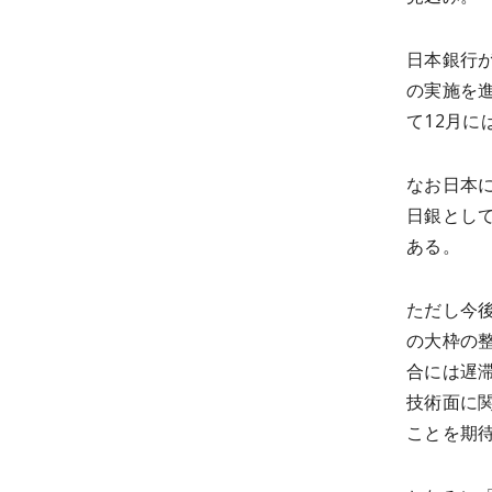
日本銀行が
の実施を進
て12月
なお日本
日銀とし
ある。
ただし今
の大枠の
合には遅
技術面に
ことを期