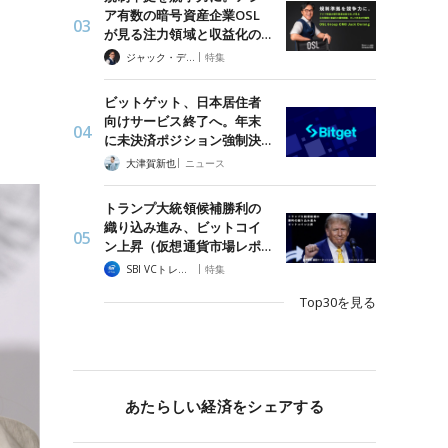
ア有数の暗号資産企業OSL
が見る注力領域と収益化の…
|
ジャック・デロン（Jack Derong）
特集
ビットゲット、日本居住者
向けサービス終了へ。年末
に未決済ポジション強制決…
|
大津賀新也
ニュース
トランプ大統領候補勝利の
織り込み進み、ビットコイ
ン上昇（仮想通貨市場レポ…
|
SBI VCトレード
特集
Top30を見る
あたらしい経済をシェアする