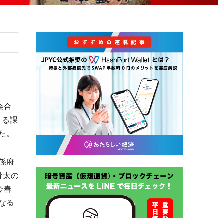
会合
じる課
た。
係府
骨太の
今春
なる