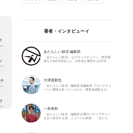
著者・インタビューイ
あたらしい経済 編集部
「あたらしい経済」 はブロックチェーン、暗号通
貨などweb3特化した、幻冬舎が運営する2018…
大津賀新也
「あたらしい経済」編集部 副編集長 ブロックチェ
ーンに興味を持ったことから、業界未経験なが…
一本寿和
「あたらしい経済」編集部 記事のバナーデザイン
を主に担当する他、ニュースも執筆。 「あたら…