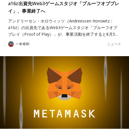
a16z出資先Web3ゲームスタジオ「プルーフオブプレ
イ」、事業終了へ
アンドリーセン・ホロウィッツ（Andreessen Horowitz：
a16z）の出資先であるWeb3ゲームスタジオ「プルーフオブ
プレイ（Proof of Play）」が、事業活動を終了すると8月5…
ニュース
一本寿和