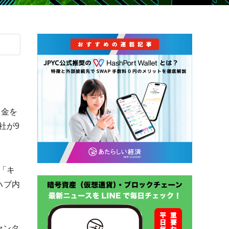
資金を
社が9
「キ
ハブ内
センタ