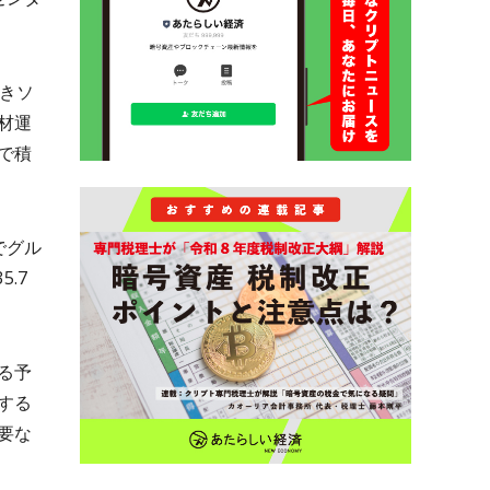
きソ
材運
で積
でグル
.7
る予
する
要な