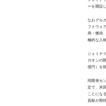
ーを開設
なおグル
フトウェ
用・獲得
極的な人
ジェミナ
ガオンの開
億円）を
同開発セ
定で、米
ことにな
貢献が期