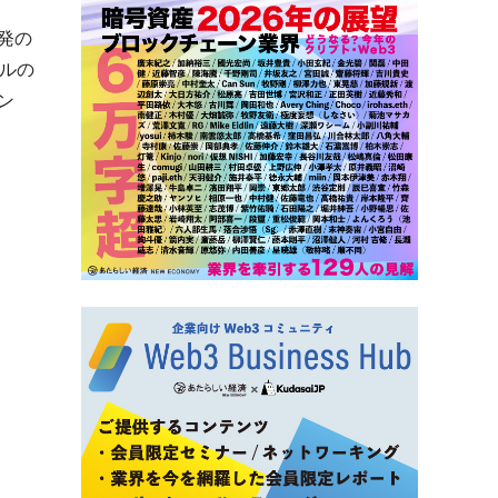
発の
ルの
ン