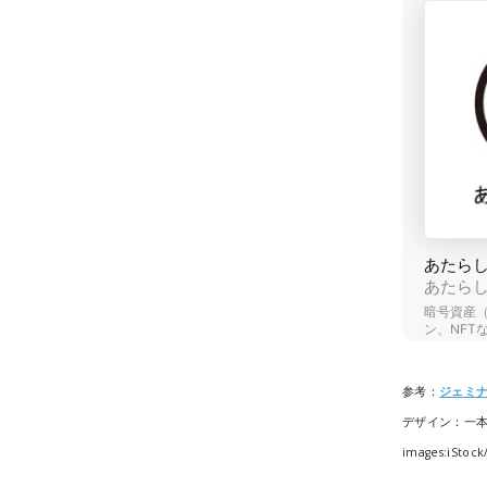
参考：
ジェミ
デザイン：一
images:iStoc