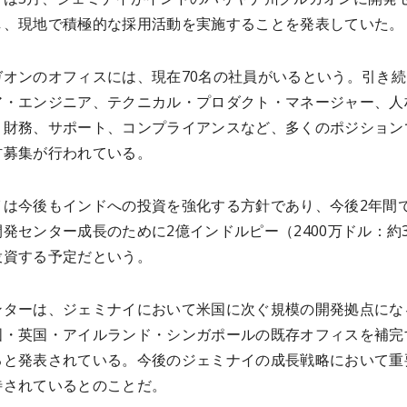
し、現地で積極的な採用活動を実施することを発表していた。
ガオンのオフィスには、現在70名の社員がいるという。引き続
ア・エンジニア、テクニカル・プロダクト・マネージャー、人
、財務、サポート、コンプライアンスなど、多くのポジション
材募集が行われている。
イは今後もインドへの投資を強化する方針であり、今後2年間
発センター成長のために2億インドルピー（2400万ドル：約35
投資する予定だという。
ンターは、ジェミナイにおいて米国に次ぐ規模の開発拠点にな
国・英国・アイルランド・シンガポールの既存オフィスを補完
ると発表されている。今後のジェミナイの成長戦略において重
待されているとのことだ。