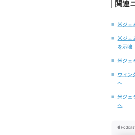
関連
米ジェ
米ジェ
を示唆
米ジェ
ウィン
へ
米ジェ
へ