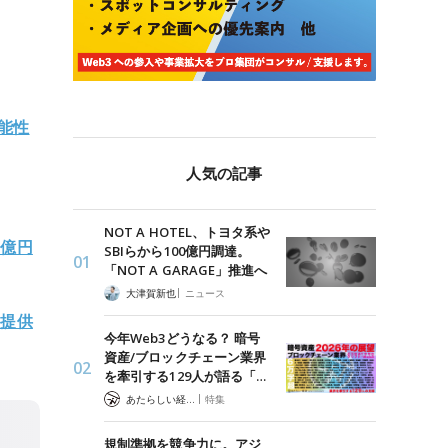
能性
人気の記事
NOT A HOTEL、トヨタ系や
0億円
SBIらから100億円調達。
「NOT A GARAGE」推進へ
|
大津賀新也
ニュース
ス提供
今年Web3どうなる？ 暗号
資産/ブロックチェーン業界
を牽引する129人が語る「…
|
あたらしい経済 編集部
特集
規制準拠を競争力に。アジ