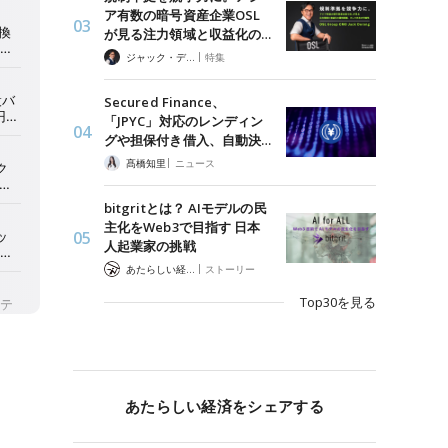
ア有数の暗号資産企業OSL
が見る注力領域と収益化の…
|
ジャック・デロン（Jack Derong）
特集
Secured Finance、
「JPYC」対応のレンディン
グや担保付き借入、自動決…
|
髙橋知里
ニュース
bitgritとは？ AIモデルの民
主化をWeb3で目指す 日本
人起業家の挑戦
|
あたらしい経済 編集部
ストーリー
Top30を見る
あたらしい経済をシェアする