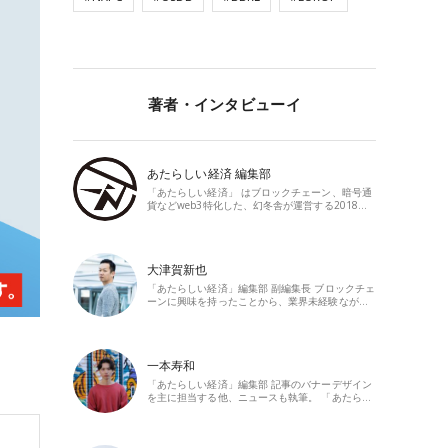
著者・インタビューイ
あたらしい経済 編集部
「あたらしい経済」 はブロックチェーン、暗号通
貨などweb3特化した、幻冬舎が運営する2018…
大津賀新也
「あたらしい経済」編集部 副編集長 ブロックチェ
ーンに興味を持ったことから、業界未経験なが…
一本寿和
「あたらしい経済」編集部 記事のバナーデザイン
を主に担当する他、ニュースも執筆。 「あたら…