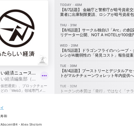
ナイ
本寿和
k/Abscent84・Alex-Sholom