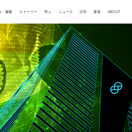
集・連載
ストーリー
学ぶ
ニュース
JOB
著者
ABOUT