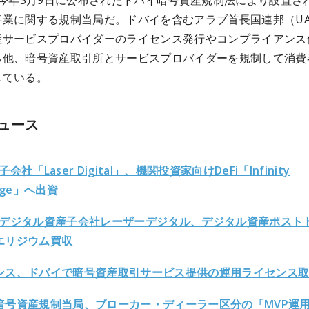
、今年3月9日に公布されたドバイ暗号資産規制法により設置さ
事業に関する規制当局だ。ドバイを含むアラブ首長国連邦（UA
産サービスプロバイダーのライセンス発行やコンプライアンス
る他、暗号資産取引所とサービスプロバイダーを規制して消費
している。
ュース
会社「Laser Digital」、機関投資家向けDeFi「Infinity
ange」へ出資
Dデジタル資産子会社レーザーデジタル、デジタル資産ポスト
エリジウム買収
ンス、ドバイで暗号資産取引サービス提供の運用ライセンス
暗号資産規制当局、ブローカー・ディーラー区分の「MVP運