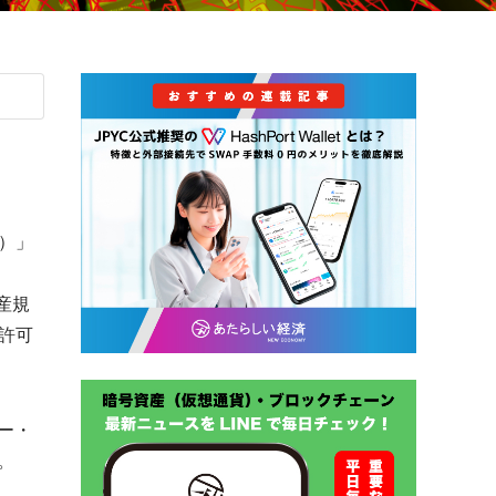
l）」
資産規
営業許可
ー・
。