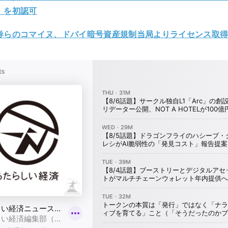
」を初認可
券らのコマイヌ、ドバイ暗号資産規制当局よりライセンス取