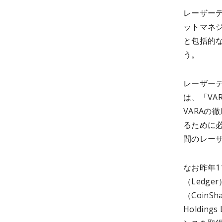
レーザー
ットマネ
と包括的
う。
レーザーデ
は、「V
VARA
るために
間のレー
なお昨年
（Ledg
（Coin
Holding