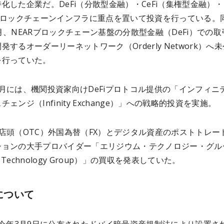
化した企業だ。DeFi（分散型金融）・CeFi（集権型金融）・
・ブロックチェーンインフラに重点を置いて投資を行っている。
月、NEARブロックチェーン基盤の分散型金融（DeFi）での取
発するオーダーリーネットワーク（Orderly Network）へ
を行っていた。
月には、機関投資家向けDeFiプロトコル提供の「インフィニ
ェンジ（Infinity Exchange）」への戦略的投資を実施。
店頭（OTC）外国為替（FX）とデジタル資産のポストトレー
ションの大手プロバイダー「エリジウム・テクノロジー・グル
um Technology Group）」の買収を発表していた。
Aについて