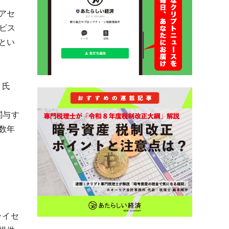
アセ
ビス
とい
）氏
。
関与す
数年
）ライセ