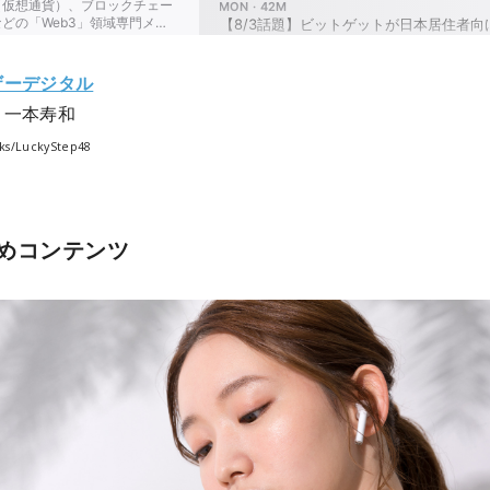
ザーデジタル
：一本寿和
ks/LuckyStep48
めコンテンツ