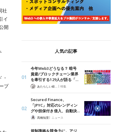
同社
引イ
未公開
人気の記事
テ
今年Web3どうなる？ 暗号
資産/ブロックチェーン業界
ド・
を牽引する129人が語る「…
ープ
|
あたらしい経済 編集部
特集
Secured Finance、
「JPYC」対応のレンディン
グや担保付き借入、自動決…
|
髙橋知里
ニュース
規制準拠を競争力に。アジ