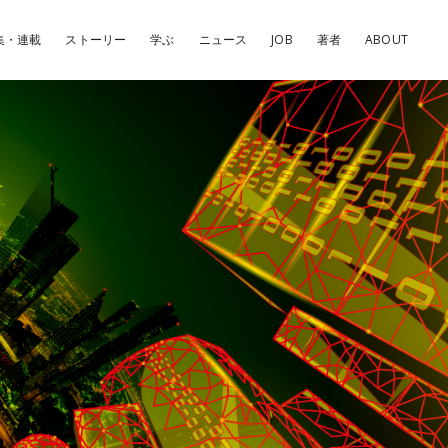
集・連載
ストーリー
学ぶ
ニュース
JOB
著者
ABOUT