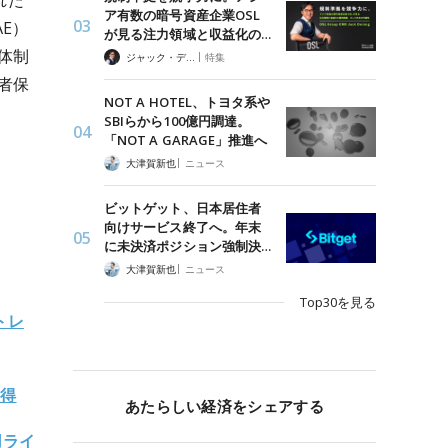
れた
ア有数の暗号資産企業OSL
E）
が見る注力領域と収益化の…
体制
|
ジャック・デロン（Jack Derong）
特集
者保
NOT A HOTEL、トヨタ系や
SBIらから100億円調達。
「NOT A GARAGE」推進へ
|
大津賀新也
ニュース
ビットゲット、日本居住者
向けサービス終了へ。年末
に未決済ポジション強制決…
|
大津賀新也
ニュース
Top30を見る
トレ
取得
あたらしい経済をシェアする
用ライ