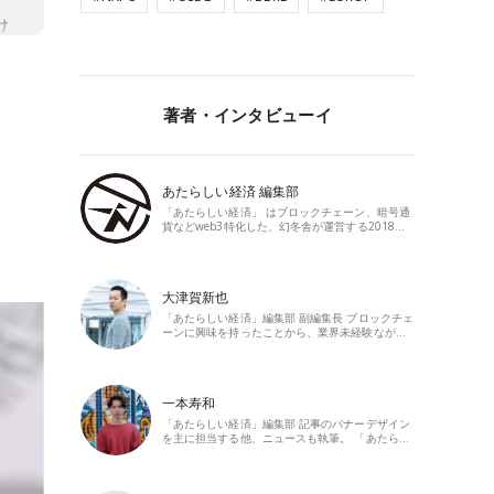
著者・インタビューイ
あたらしい経済 編集部
「あたらしい経済」 はブロックチェーン、暗号通
貨などweb3特化した、幻冬舎が運営する2018…
大津賀新也
「あたらしい経済」編集部 副編集長 ブロックチェ
ーンに興味を持ったことから、業界未経験なが…
一本寿和
「あたらしい経済」編集部 記事のバナーデザイン
を主に担当する他、ニュースも執筆。 「あたら…