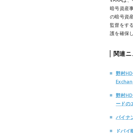
VARAは
暗号資産
の暗号資
監督をす
護を確保
関連ニ
野村HD子
Exch
野村H
ードの
バイナ
ドバイ