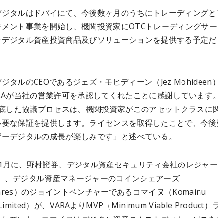
デジタルはドバイにて、今後数ヶ月のうちにトレーディングと
ジメント事業を開始し、機関投資家にOTCトレーディングサー
なデジタル資産投資商品及びソリューションを提供する予定だ
ジタルのCEOであるジェズ・モヒディーン（Jez Mohideen
ARAが当社の営業許可を承認してくれたことに感謝しています
の徹底した協議プロセスは、機関投資家がこのアセットクラスに
必要な保証を提供します。ライセンスを取得したことで、今後
ザーデジタルの成長が楽しみです」と述べている。
11月に、野村證券、デジタル資産セキュリティ会社のレジャー
er）、デジタル資産マネージャーのコインシェアーズ
Shares）のジョイントベンチャーであるコマイヌ（Komainu
s Limited）が、VARAよりMVP（Minimum Viable Product