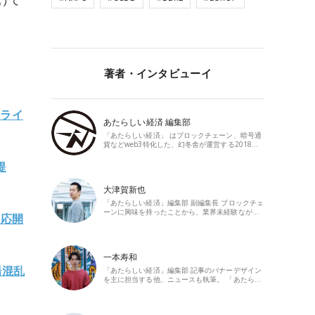
けて
著者・インタビューイ
のライ
あたらしい経済 編集部
「あたらしい経済」 はブロックチェーン、暗号通
貨などweb3特化した、幻冬舎が運営する2018…
提
大津賀新也
「あたらしい経済」編集部 副編集長 ブロックチェ
ーンに興味を持ったことから、業界未経験なが…
対応開
一本寿和
場混乱
「あたらしい経済」編集部 記事のバナーデザイン
を主に担当する他、ニュースも執筆。 「あたら…