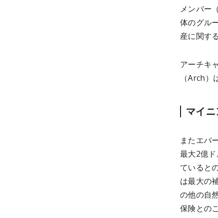
メンバー
体のグルー
産に関す
アーチキャピ
（Arch
マイニ
またエバ
最大2億
ていると
は最大の
の他の自
保険との