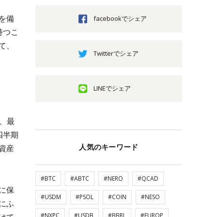
を備
facebookでシェア
持つこ
て、
Twitterでシェア
LINEでシェア
ば、最
四半期
人気のキーワード
資産
#BTC
#ABTC
#NERO
#QCAD
に保
#USDM
#PSOL
#COIN
#NESO
にふ
#NXPC
#USDB
#BBRL
#EUROP