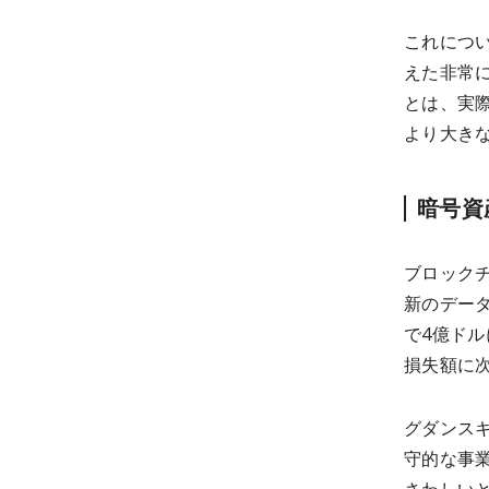
これにつ
えた非常
とは、実
より大き
暗号資
ブロックチ
新のデー
で4億ドル
損失額に
グダンス
守的な事