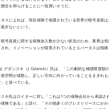
る懸念を和らげることに一役買いそうだ。
ータスによれば、現在保険で保護されている世界の暗号資産は
に過ぎないという。
に暗号資産に関する
保険加入数が少ない状況のため、業界は危
らされ、イノベーションが阻害されていると
エバータスは
指摘
のJ. グダンスキ（J. Gdanski）氏は、「この劇的な補償限度額
資産空間が成熟し、正しい方向に向かっていることをまぎれも
だ」と述べている。
ンスキ氏はロイターに対し「これは1つの保険会社から承認さ
の保険である」と語り、「その他多くのプレスリリースにかか