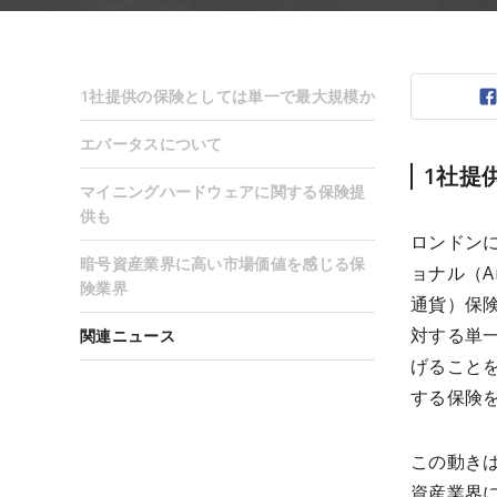
1社提供の保険としては単一で最大規模か
エバータスについて
1社提
マイニングハードウェアに関する保険提
供も
ロンドン
暗号資産業界に高い市場価値を感じる保
ョナル（Ar
険業界
通貨）保険
対する単一
関連ニュース
げること
する保険
この動き
資産業界