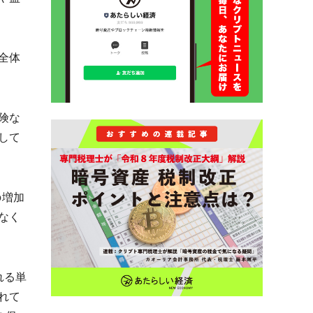
全体
険な
して
の増加
なく
れる単
れて