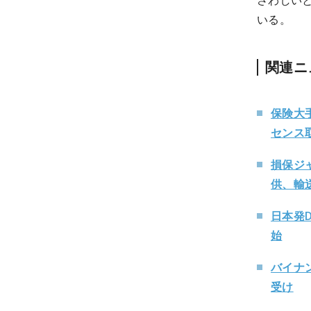
さわしい
いる。
関連ニ
保険大
センス
損保ジャ
供、輸
日本発D
始
バイナ
受け