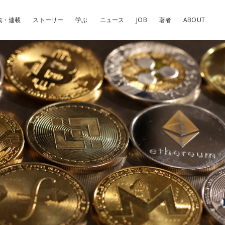
集・連載
ストーリー
学ぶ
ニュース
JOB
著者
ABOUT