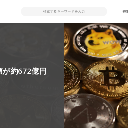
特
が約672億円