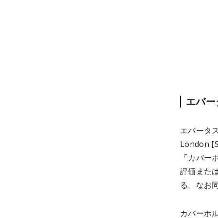
エバー
エバータス
Londo
「カバー
評価また
る。なお
カバーホ