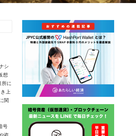
ナシ
（仮想
引所に
引き上
に関
暗号
や盗