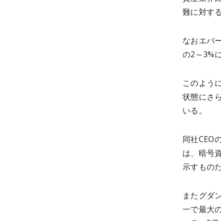
難に対す
なおエバ
の
2～3%
このよう
状態にさ
いる
。
同社CEO
は、暗号
示すもの
またグダ
一で最大