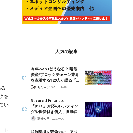
人気の記事
今年Web3どうなる？ 暗号
資産/ブロックチェーン業界
を牽引する129人が語る「…
|
ある
あたらしい経済 編集部
特集
クを
Secured Finance、
てい
「JPYC」対応のレンディン
グや担保付き借入、自動決…
|
髙橋知里
ニュース
ート
規制準拠を競争力に。アジ