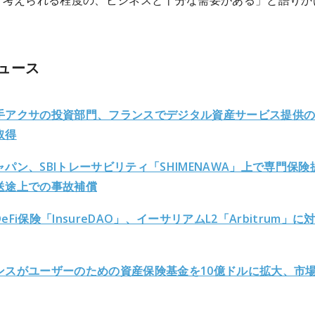
と考えられる程度の、ビジネスと十分な需要がある」と語りか
ュース
手アクサの投資部門、フランスでデジタル資産サービス提供
取得
パン、SBIトレーサビリティ「SHIMENAWA」上で専門保険
送途上での事故補償
eFi保険「InsureDAO」、イーサリアムL2「Arbitrum」に
ンスがユーザーのための資産保険基金を10億ドルに拡大、市