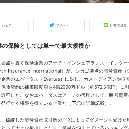
シェア
ツイート
LINEで送る
供の保険としては単一で最大規模か
に拠点を置く保険企業のアーチ・インシュアランス・インター
ch Insurance International）が、シカゴ拠点の暗号資産
企業のエバータス（Evertas）に対し、カストディアンや取
保険契約の補償限度額を4億2000万ドル（約672.5億円）に
を許可した。
なおエバータスはアーチの代理として、暗号資産
を発行する権限を得ている企業だ（下記に詳細記載）。
は、破綻した暗号資産取引所のFTXによってダメージを受けた
にとって大きな後押しとなり、業界を悩ませているハッキング