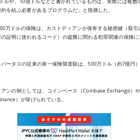
億ドルや、10億ドルなどと書かれているものは、実際には複数
契約を結ぶ必要があるプログラムだ」と指摘した。
000万ドルの保険は、カストディアンが保有する秘密鍵（取引
権の証明に使われるコード）の盗難に関わる犯罪関連の保険に
バータスの従来の単一保険限度額は、500万ドル（約7億円
アンの例としては、コインベース（Coinbase Exchange）
inance）が挙げられている。