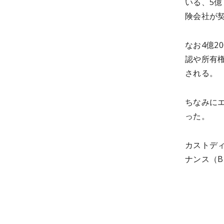
いる、5
険会社が
なお4億2
認や所有
される。
ちなみにエ
った。
カストディ
ナンス（B