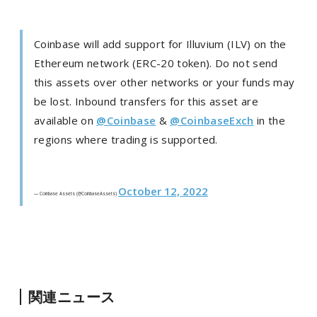
Coinbase will add support for Illuvium (ILV) on the
Ethereum network (ERC-20 token). Do not send
this assets over other networks or your funds may
be lost. Inbound transfers for this asset are
available on
@Coinbase
&
@CoinbaseExch
in the
regions where trading is supported.
October 12, 2022
— Coinbase Assets (@CoinbaseAssets)
関連ニュース