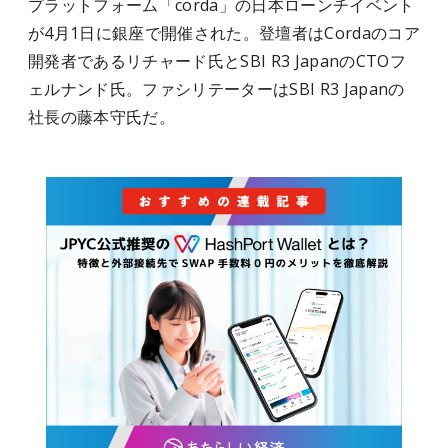
プラットフォーム「
corda
」の日本ローンチイベント
が
4月1
日に銀座で開催された。登壇者はCordaのコア
開発者であるリチャード氏とSBI R3 JapanのCTOフ
ェルナンド氏。ファシリテーターはSBI R3 Japanの
社長の藤本守氏だ。