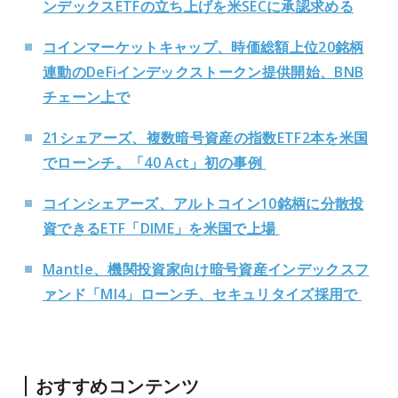
ンデックスETFの立ち上げを米SECに承認求める
コインマーケットキャップ、時価総額上位20銘柄
連動のDeFiインデックストークン提供開始、BNB
チェーン上で
21シェアーズ、複数暗号資産の指数ETF2本を米国
でローンチ。「40 Act」初の事例
コインシェアーズ、アルトコイン10銘柄に分散投
資できるETF「DIME」を米国で上場
Mantle、機関投資家向け暗号資産インデックスフ
ァンド「MI4」ローンチ、セキュリタイズ採用で
おすすめコンテンツ