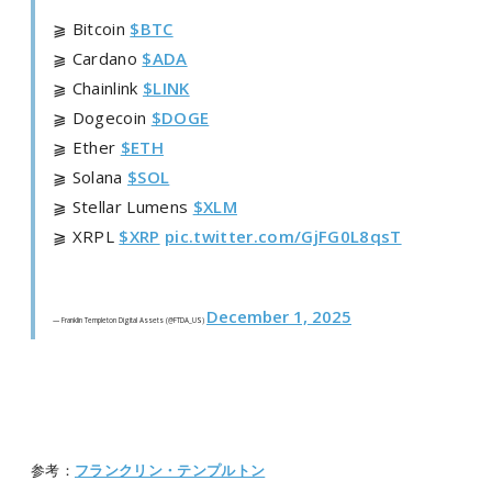
⫺ Bitcoin
$BTC
⫺ Cardano
$ADA
⫺ Chainlink
$LINK
⫺ Dogecoin
$DOGE
⫺ Ether
$ETH
⫺ Solana
$SOL
⫺ Stellar Lumens
$XLM
⫺ XRPL
$XRP
pic.twitter.com/GjFG0L8qsT
December 1, 2025
— Franklin Templeton Digital Assets (@FTDA_US)
参考：
フランクリン・テンプルトン