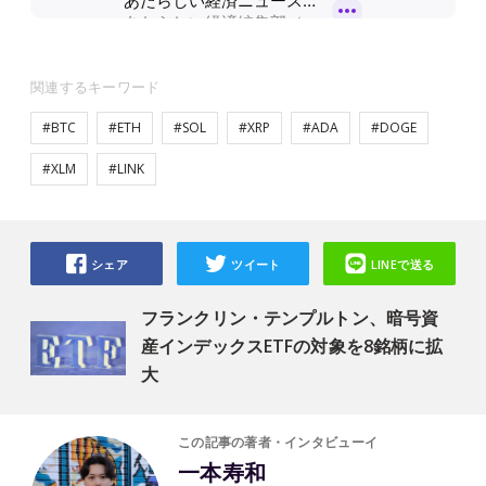
関連するキーワード
#BTC
#ETH
#SOL
#XRP
#ADA
#DOGE
#XLM
#LINK
シェア
ツイート
LINEで送る
フランクリン・テンプルトン、暗号資
産インデックスETFの対象を8銘柄に拡
大
この記事の著者・インタビューイ
一本寿和