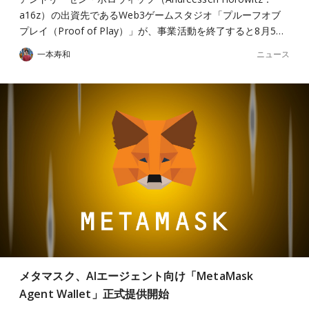
a16z）の出資先であるWeb3ゲームスタジオ「プルーフオブ
プレイ（Proof of Play）」が、事業活動を終了すると8月5…
ニュース
一本寿和
メタマスク、AIエージェント向け「MetaMask
Agent Wallet」正式提供開始