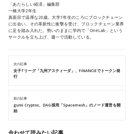
「あたらしい経済」編集部
一橋大学2年生
真面目で温厚な20歳。大学1年生のころにブロックチェーン
に出会い、その革新性に衝撃を受け、ブロックチェーン業界
に足を踏み入れた。勢いのままに学内で「OneLab」という
サークルを立ち上げ、週一で活動している。
次の記事
女子Tリーグ「九州アスティーダ」、FiNANCiEでトークン発
行
前の記事
gumi Cryptos、DAG採用「Spacemesh」のノード運営を開
始
合わせて読みたい記事