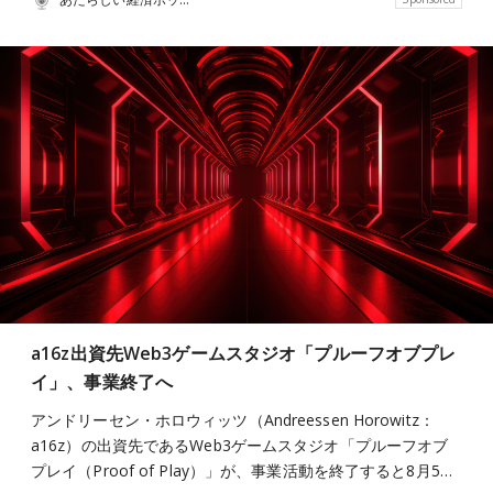
a16z出資先Web3ゲームスタジオ「プルーフオブプレ
イ」、事業終了へ
アンドリーセン・ホロウィッツ（Andreessen Horowitz：
a16z）の出資先であるWeb3ゲームスタジオ「プルーフオブ
プレイ（Proof of Play）」が、事業活動を終了すると8月5…