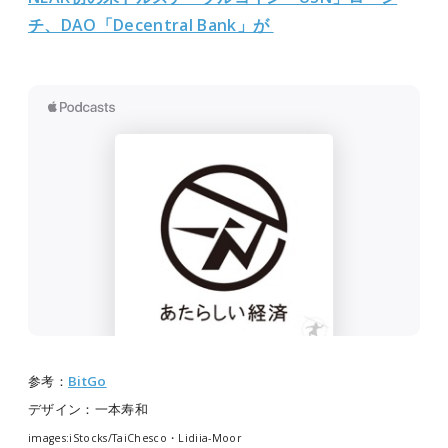
チ、DAO「Decentral Bank」が
参考：
BitGo
デザイン：一本寿和
images:iStocks/TaiChesco・Lidiia-Moor