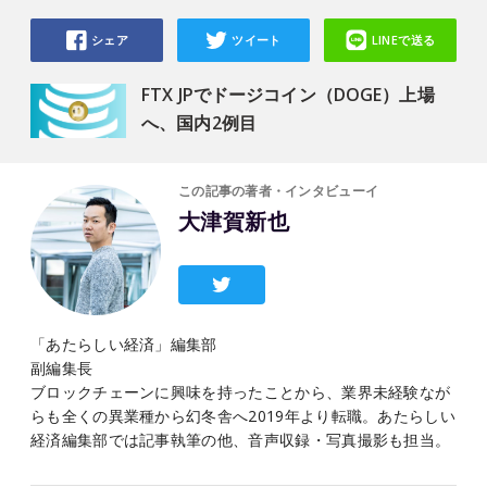
シェア
ツイート
LINEで送る
FTX JPでドージコイン（DOGE）上場
へ、国内2例目
この記事の著者・インタビューイ
大津賀新也
「あたらしい経済」編集部
副編集長
ブロックチェーンに興味を持ったことから、業界未経験なが
らも全くの異業種から幻冬舎へ2019年より転職。あたらしい
経済編集部では記事執筆の他、音声収録・写真撮影も担当。