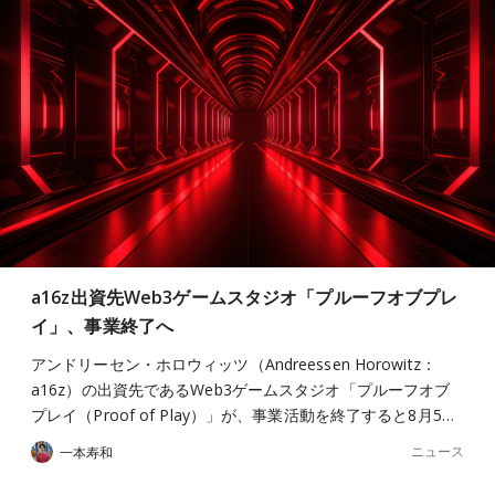
a16z出資先Web3ゲームスタジオ「プルーフオブプレ
イ」、事業終了へ
アンドリーセン・ホロウィッツ（Andreessen Horowitz：
a16z）の出資先であるWeb3ゲームスタジオ「プルーフオブ
プレイ（Proof of Play）」が、事業活動を終了すると8月5…
ニュース
一本寿和