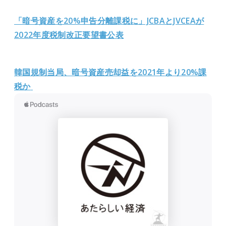
「暗号資産を20%申告分離課税に」JCBAとJVCEAが
2022年度税制改正要望書公表
韓国規制当局、暗号資産売却益を2021年
より20%課
税か