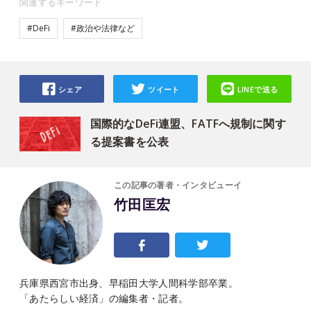
関連するキーワード
#DeFi
#政治や法律など
シェア
ツイート
LINEで送る
国際的なDeFi連盟、FATFへ規制に関す
る提案書を公表
この記事の著者・インタビューイ
竹田匡宏
兵庫県西宮市出身、早稲田大学人間科学部卒業。
「あたらしい経済」の編集者・記者。