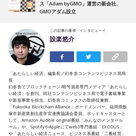
ス「Adam byGMO」運営の新会社、
GMOアダム設立
この記事の著者・インタビューイ
設楽悠介
「あたらしい経済」編集長／幻冬舎コンテンツビジネス局局
長
幻冬舎でブロックチェーン/暗号資産専門メディア「あたらし
い経済」を創刊。同社コンテンツビジネス局で電子書籍事業
や新規事業を担当。幻冬舎コミックスの取締役兼務。
「Fukuoka Blockchain Alliance」ボードメンバー。福岡県飯
塚市新産業創出産学官連携協議会委員。ポッドキャスターと
して、Amazon Audible original番組「みんなのメンタール
ーム」や、SpotifyやAppleにてweb3専門番組「EXODUS」
や「あたらしい経済ニュース、ビジネス系番組「二番経営」