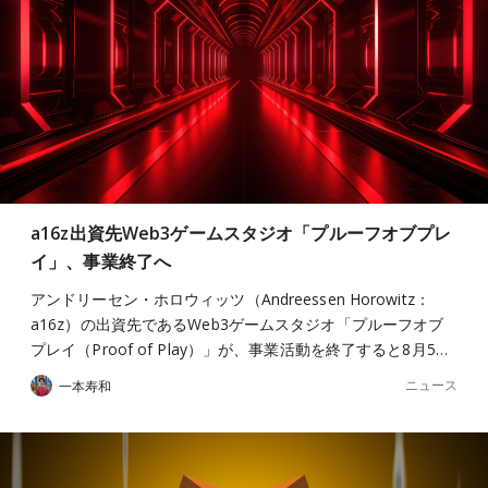
a16z出資先Web3ゲームスタジオ「プルーフオブプレ
イ」、事業終了へ
アンドリーセン・ホロウィッツ（Andreessen Horowitz：
a16z）の出資先であるWeb3ゲームスタジオ「プルーフオブ
プレイ（Proof of Play）」が、事業活動を終了すると8月5…
ニュース
一本寿和