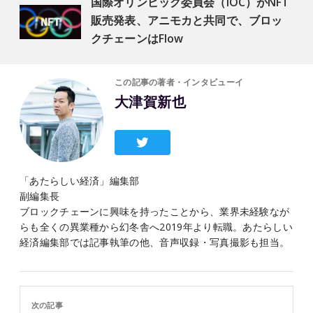
国際オリンピック委員会（IOC）がNFT
販売発表、アニモカと共同で、ブロッ
クチェーンはFlow
この記事の著者・インタビューイ
大津賀新也
「あたらしい経済」編集部
副編集長
ブロックチェーンに興味を持ったことから、業界未経験なが
らも全くの異業種から幻冬舎へ2019年より転職。あたらしい
経済編集部では記事執筆の他、音声収録・写真撮影も担当。
次の記事