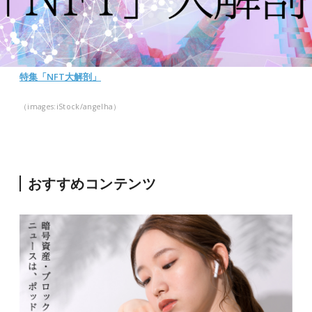
特集「NFT大解剖」
（images:iStock/
angelha
）
おすすめコンテンツ