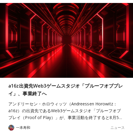
a16z出資先Web3ゲームスタジオ「プルーフオブプレ
イ」、事業終了へ
アンドリーセン・ホロウィッツ（Andreessen Horowitz：
a16z）の出資先であるWeb3ゲームスタジオ「プルーフオブ
プレイ（Proof of Play）」が、事業活動を終了すると8月5…
ニュース
一本寿和