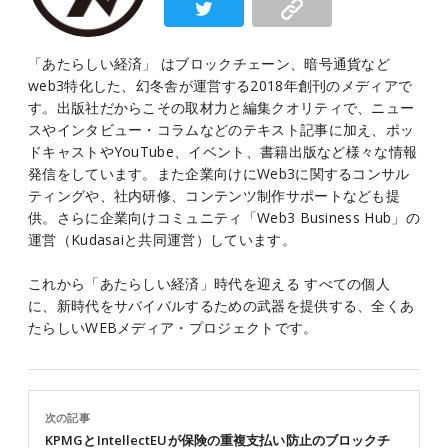
「あたらしい経済」 はブロックチェーン、暗号通貨など
web3特化した、幻冬舎が運営する2018年創刊のメディアで
す。出版社だからこその取材力と編集クオリティで、ニュー
スやインタビュー・コラムなどのテキスト記事に加え、ポッ
ドキャストやYouTube、イベント、書籍出版など様々な情報
発信をしています。また企業向けにWeb3に関するコンサル
ティングや、社内研修、コンテンツ制作サポートなども提
供。さらに企業向けコミュニティ「Web3 Business Hub」の
運営（Kudasaiと共同運営）しています。
これから「あたらしい経済」時代を迎える すべての個人
に、新時代をサバイバルするための武器を提供する、全くあ
たらしいWEBメディア・プロジェクトです。
次の記事
KPMGとIntellectEUが保険の重複支払い防止のブロックチ