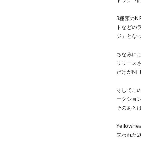
トラクト開
3種類のN
トなどの
ジ」とな
ちなみにこの
リリースさ
だけがNF
そしてこの
ークショ
そのあと
Yellow
失われた