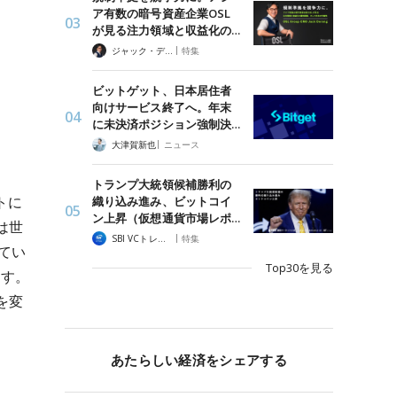
ア有数の暗号資産企業OSL
が見る注力領域と収益化の…
|
ジャック・デロン（Jack Derong）
特集
ビットゲット、日本居住者
向けサービス終了へ。年末
に未決済ポジション強制決…
|
大津賀新也
ニュース
トランプ大統領候補勝利の
トに
織り込み進み、ビットコイ
ン上昇（仮想通貨市場レポ…
は世
|
SBI VCトレード
特集
めてい
Top30を見る
ます。
を変
あたらしい経済をシェアする