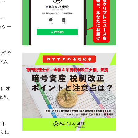
と。
シー
ッケー
などで
バム
時にオ
続き、
0年、
りに