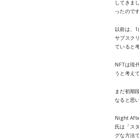
してきま
ったので
以前は、
サブスク
ていると
NFTは
うと考え
まだ初期
なると思い
Night 
氏は「ス
グな方法でア