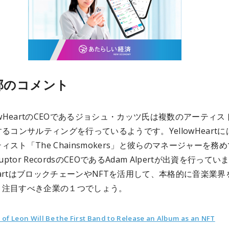
部のコメント
lowHeartのCEOであるジョシュ・カッツ氏は複数のアーティス
するコンサルティングを行っているようです。YellowHeartに
ィスト「The Chainsmokers」と彼らのマネージャーを務
ruptor RecordsのCEOであるAdam Alpertが出資を行ってい
wHeartはブロックチェーンやNFTを活用して、本格的に音楽業界
く注目すべき企業の１つでしょう。
 of Leon Will Be the First Band to Release an Album as an NFT