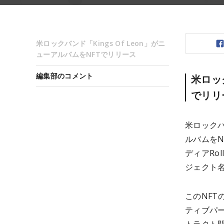
米ロックバンド「Kings Of Leon」がニ
ューアルバムをNFTでリリース
編集部のコメント
米ロック
でリリ
米ロックバ
ルバムをN
ディアRo
ジェクト名は
このNFT
ティブパート