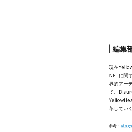
編集
現在Yel
NFTに関
界的アーテ
て、Disu
Yello
革してい
参考：
Kings