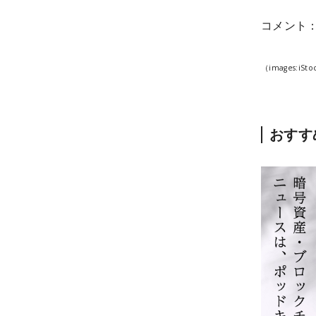
コメント
（images:iSto
おすす