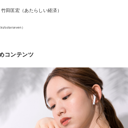
：竹田匡宏（あたらしい経済）
cks/solarseven）
めコンテンツ