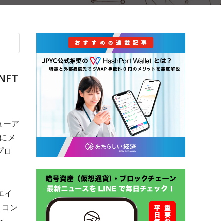
NFT
ューア
日にメ
プロ
エイ
トコン