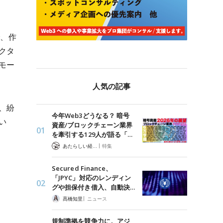
で、作
クタ
モー
人気の記事
、紛
今年Web3どうなる？ 暗号
い
資産/ブロックチェーン業界
を牽引する129人が語る「…
|
あたらしい経済 編集部
特集
Secured Finance、
「JPYC」対応のレンディン
グや担保付き借入、自動決…
|
髙橋知里
ニュース
規制準拠を競争力に。アジ