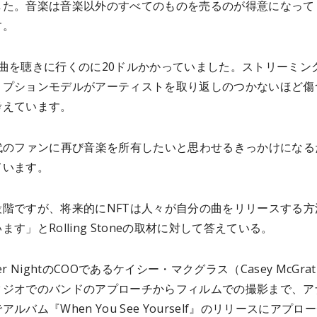
した。音楽は音楽以外のすべてのものを売るのが得意になって
す。
1曲を聴きに行くのに20ドルかかっていました。ストリーミン
リプションモデルがアーティストを取り返しのつかないほど傷
考えています。
現代のファンに再び音楽を所有したいと思わせるきっかけになる
ています。
段階ですが、将来的にNFTは人々が自分の曲をリリースする方
ます」とRolling Stoneの取材に対して答えている。
After NightのCOOであるケイシー・マクグラス（Casey McGra
タジオでのバンドのアプローチからフィルムでの撮影まで、ア
ルバム『When You See Yourself』のリリースにアプロ