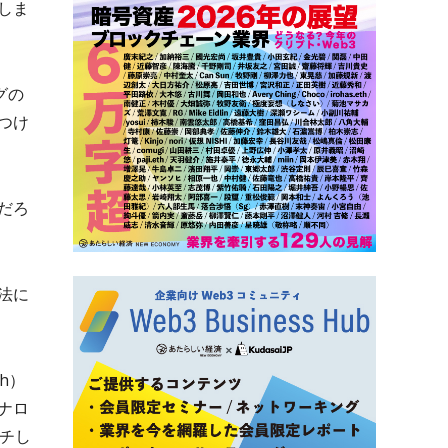
しま
グの
つけ
だろ
法に
th）
ナロ
ーチし