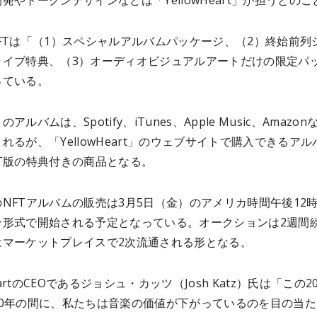
発やトークンデザインなどは「YellowHeart」が担うとのこ
FTは「（1）スペシャルアルバムパッケージ、（2）終始前列
ライブ特典、（3）オーディオビジュアルアートだけの限定パ
っている。
アルバムは、Spotify、iTunes、Apple Music、Amazon
れるが、「YellowHeart」のウェブサイトで購入できるアル
T版の特典付きの商品となる。
NFTアルバムの販売は3月5日（金）のアメリカ時間午後12
ン形式で開始される予定となっている。オークションは2週間
はマーケットプレイスで2次流通される形となる。
HeartのCEOであるジョシュ・カッツ（Josh Katz）氏は「この2
20年の間に、私たちは音楽の価値が下がっているのを目の当た