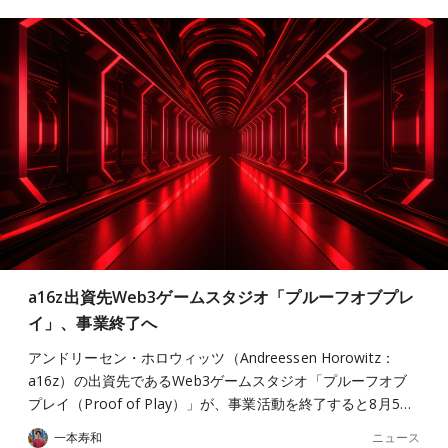
a16z出資先Web3ゲームスタジオ「プルーフオブプレ
イ」、事業終了へ
アンドリーセン・ホロウィッツ（Andreessen Horowitz：
a16z）の出資先であるWeb3ゲームスタジオ「プルーフオブ
プレイ（Proof of Play）」が、事業活動を終了すると8月5…
ニュース
一本寿和