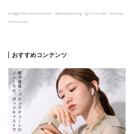
(images:iStock/antoniokhr・NatanaelGinting・Igor-Korchak・Guzaliia-
Filimonova)
おすすめコンテンツ