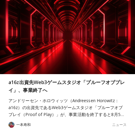
a16z出資先Web3ゲームスタジオ「プルーフオブプレ
イ」、事業終了へ
アンドリーセン・ホロウィッツ（Andreessen Horowitz：
a16z）の出資先であるWeb3ゲームスタジオ「プルーフオブ
プレイ（Proof of Play）」が、事業活動を終了すると8月5…
ニュース
一本寿和