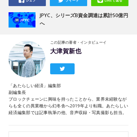
シェア
ツイート
LINEで送る
JPYC、シリーズB資金調達は累計50億円
へ
この記事の著者・インタビューイ
大津賀新也
「あたらしい経済」編集部
副編集長
ブロックチェーンに興味を持ったことから、業界未経験なが
らも全くの異業種から幻冬舎へ2019年より転職。あたらしい
経済編集部では記事執筆の他、音声収録・写真撮影も担当。