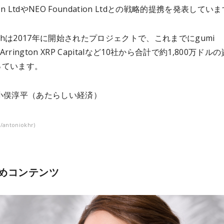
tion LtdやNEO Foundation Ltdとの戦略的提携を発表してい
meshは2017年に開始されたプロジェクトで、これまでにgumi
やArrington XRP Capitalなど10社から合計で約1,800万ドル
っています。
小俣淳平（
あたらしい経済）
k/antoniokhr)
めコンテンツ