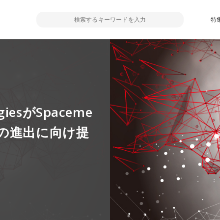
特
ogiesがSpaceme
の進出に向け提