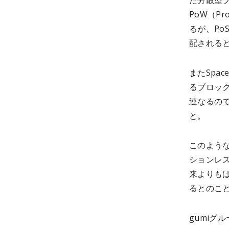
た分散型
PoW（P
るが、P
配される
またSpace
るブロッ
連なるの
と。
このような
ションレ
来よりも
るとのこ
gumiグル