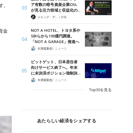
ア有数の暗号資産企業OSL
ます。
が見る注力領域と収益化の…
|
ジャック・デロン（Jack Derong）
特集
NOT A HOTEL、トヨタ系や
の資金
SBIらから100億円調達。
「NOT A GARAGE」推進へ
|
大津賀新也
ニュース
ビットゲット、日本居住者
向けサービス終了へ。年末
に未決済ポジション強制決…
|
大津賀新也
ニュース
Top30を見る
あたらしい経済をシェアする