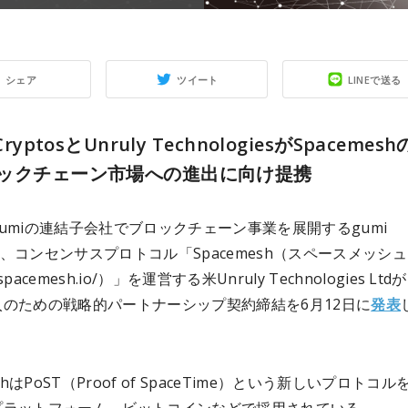
シェア
ツイート
LINEで送る
CryptosとUnruly TechnologiesがSpacemes
ックチェーン市場への進出に向け提携
umiの連結子会社でブロックチェーン事業を展開するgumi
osと、コンセンサスプロトコル「Spacemesh（スペースメッシ
//spacemesh.io/）」を運営する米Unruly Technologies Lt
入のための戦略的パートナーシップ契約締結を6月12日に
発表
eshはPoST（Proof of SpaceTime）という新しいプロトコ