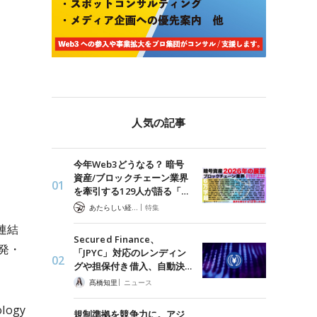
人気の記事
今年Web3どうなる？ 暗号
資産/ブロックチェーン業界
を牽引する129人が語る「…
|
あたらしい経済 編集部
特集
連結
Secured Finance、
発・
「JPYC」対応のレンディン
グや担保付き借入、自動決…
|
髙橋知里
ニュース
ogy
規制準拠を競争力に。アジ