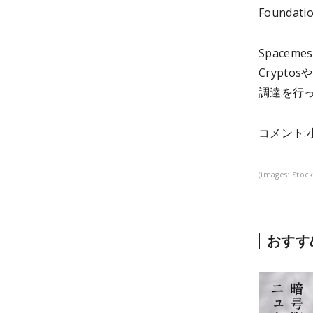
Founda
Space
Cryptos
調達を行
コメント:
(images:iStoc
おすす