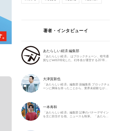
著者・インタビューイ
あたらしい経済 編集部
「あたらしい経済」 はブロックチェーン、暗号通
貨などweb3特化した、幻冬舎が運営する2018…
大津賀新也
「あたらしい経済」編集部 副編集長 ブロックチェ
ーンに興味を持ったことから、業界未経験なが…
一本寿和
「あたらしい経済」編集部 記事のバナーデザイン
を主に担当する他、ニュースも執筆。 「あたら…