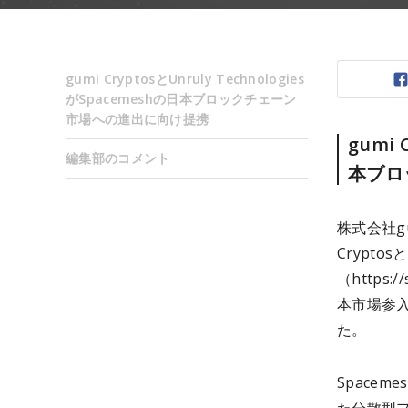
gumi CryptosとUnruly Technologies
がSpacemeshの日本ブロックチェーン
市場への進出に向け提携
gumi 
編集部のコメント
本ブロ
株式会社g
Crypt
（https:
本市場参
た。
Spacem