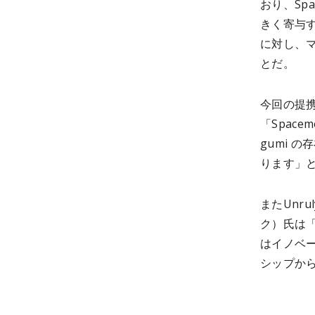
おり、Sp
きく寄与
に対し、
とだ。
今回の提携
「Spac
gumi 
ります」
またUnru
ク）氏は
はイノベ
シップか