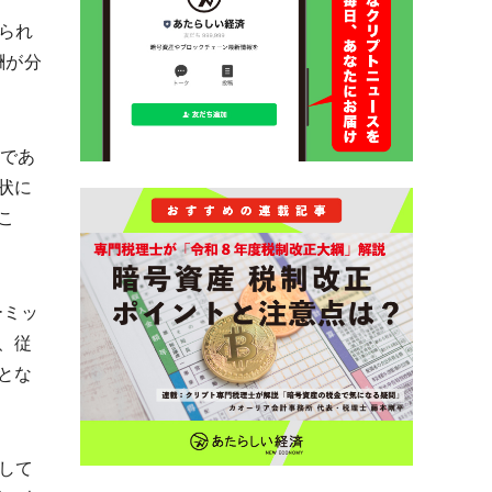
えられ
酬が分
一つであ
状に
こ
ーミッ
、従
とな
有して