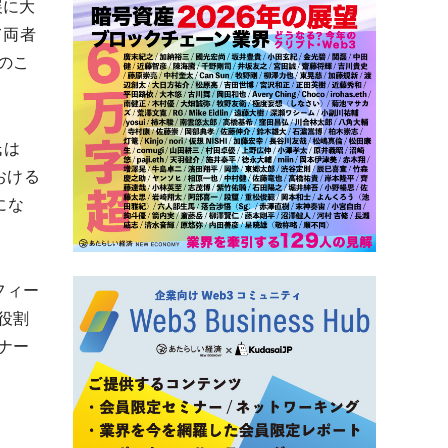
展に大
て両者
のこ
氏は
おける
にな
アフィー
役割
ナー