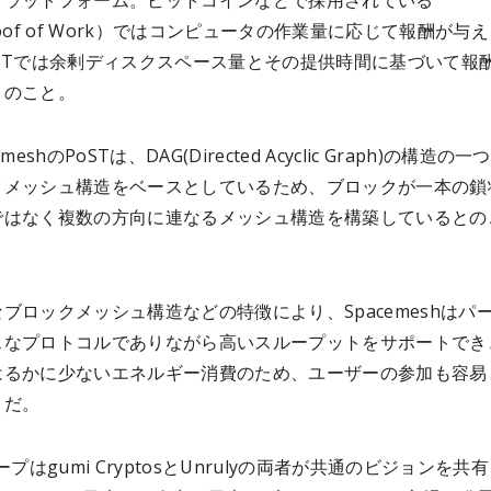
プラットフォーム。ビットコインなどで採用されている
roof of Work）ではコンピュータの作業量に応じて報酬が与
oSTでは余剰ディスクスペース量とその提供時間に基づいて報
とのこと。
meshのPoSTは、DAG(Directed Acyclic Graph)の構造の
クメッシュ構造をベースとしているため、ブロックが一本の鎖
ではなく複数の方向に連なるメッシュ構造を構築しているとの
ブロックメッシュ構造などの特徴により、Spacemeshはパ
スなプロトコルでありながら高いスループットをサポートでき
はるかに少ないエネルギー消費のため、ユーザーの参加も容易
とだ。
ープはgumi CryptosとUnrulyの両者が共通のビジョンを共