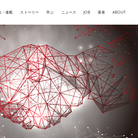
集・連載
ストーリー
学ぶ
ニュース
JOB
著者
ABOUT