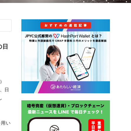
hの日
ュ）
dが、日
し
ルを用い