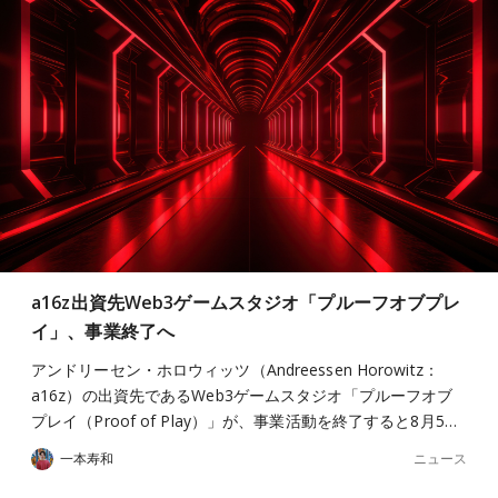
a16z出資先Web3ゲームスタジオ「プルーフオブプレ
イ」、事業終了へ
アンドリーセン・ホロウィッツ（Andreessen Horowitz：
a16z）の出資先であるWeb3ゲームスタジオ「プルーフオブ
プレイ（Proof of Play）」が、事業活動を終了すると8月5…
ニュース
一本寿和