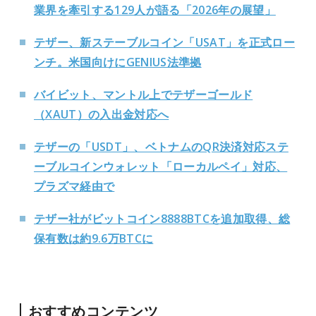
業界を牽引する129人が語る「2026年の展望」
テザー、新ステーブルコイン「USAT」を正式ロー
ンチ。米国向けにGENIUS法準拠
バイビット、マントル上でテザーゴールド
（XAUT）の入出金対応へ
テザーの「USDT」、ベトナムのQR決済対応ステ
ーブルコインウォレット「ローカルペイ」対応、
プラズマ経由で
テザー社がビットコイン8888BTCを追加取得、総
保有数は約9.6万BTCに
おすすめコンテンツ