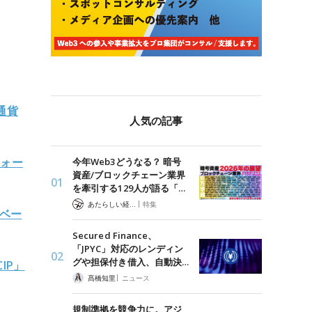
通貨
人気の記事
フォー
今年Web3どうなる？ 暗号
資産/ブロックチェーン業界
を牽引する129人が語る「…
|
あたらしい経済 編集部
特集
ベー
Secured Finance、
「JPYC」対応のレンディン
グや担保付き借入、自動決…
IP」
|
髙橋知里
ニュース
規制準拠を競争力に。アジ