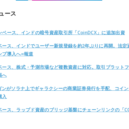
ュース
ンベース、インドの暗号資産取引所「CoinDCX」に追加出資
ベース、インドでユーザー新規登録を約2年ぶりに再開。法定
ンプ導入へ=報道
ベース、株式・予測市場など複数資産に対応。取引プラット
張へ
ルガンがソラナ上でギャラクシーの商業証券発行を手配、コイン
購入
ベース、ラップド資産のブリッジ基盤にチェーンリンクの「CC