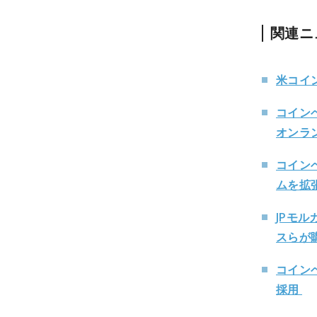
関連ニ
米コイ
コイン
オンラ
コイン
ムを拡
JPモ
スらが
コイン
採用