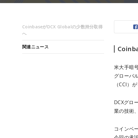
CoinbaseがDCX Globalの少数持分取得
へ
関連ニュース
Coin
米大手暗号
グローバル
（CCI）
DCXグロ
業の技術
コインベー
今回の承