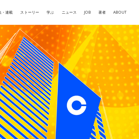
集・連載
ストーリー
学ぶ
ニュース
JOB
著者
ABOUT