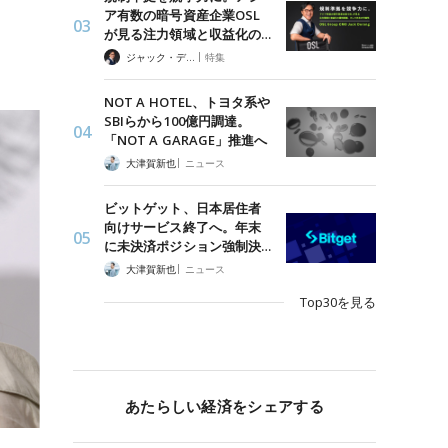
ア有数の暗号資産企業OSL
が見る注力領域と収益化の…
|
ジャック・デロン（Jack Derong）
特集
NOT A HOTEL、トヨタ系や
SBIらから100億円調達。
「NOT A GARAGE」推進へ
|
大津賀新也
ニュース
ビットゲット、日本居住者
向けサービス終了へ。年末
に未決済ポジション強制決…
|
大津賀新也
ニュース
Top30を見る
あたらしい経済をシェアする