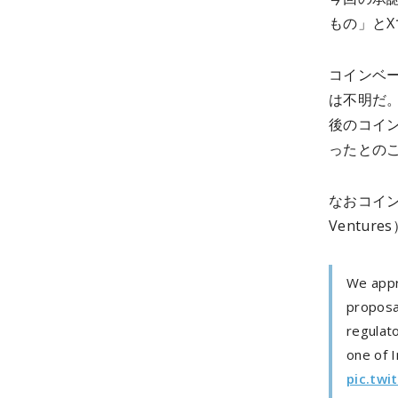
もの」と
コインベー
は不明だ。
後のコイン
ったとの
なおコイン
Ventu
We appr
proposal
regulat
one of I
pic.twi