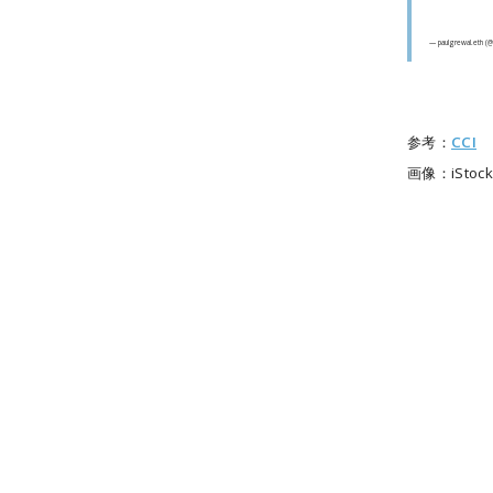
— paulgrewal.eth (
参考：
CCI
画像：iStock