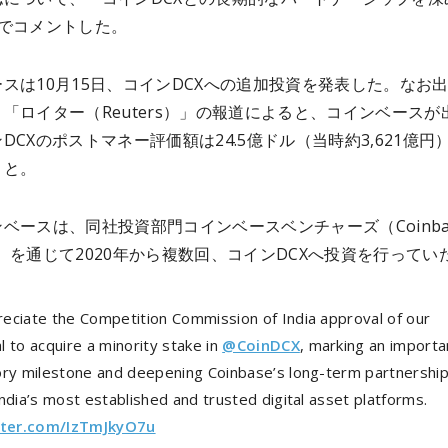
Xでコメントした。
スは10月15日、コインDCXへの追加投資を発表した。なお
「ロイター（Reuters）」の報道によると、コインベースが
DCXのポストマネー評価額は24.5億ドル（当時約3,621億円
こと。
ベースは、同社投資部門コインベースベンチャーズ（Coinba
res）を通じて2020年から複数回、コインDCXへ投資を行ってい
eciate the Competition Commission of India approval of our
 to acquire a minority stake in
@CoinDCX
, marking an importa
ory milestone and deepening Coinbase’s long-term partnership
ndia’s most established and trusted digital asset platforms.
tter.com/IzTmJkyO7u