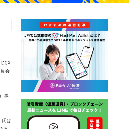
DCX
委員会
X）事
）氏は
める