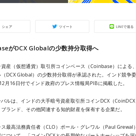
シェア
ツイート
LINEで送る
baseがDCX Globalの少数持分取得へ
資産（仮想通貨）取引所コインベース（Coinbase）による、
（DCX Global）の少数持分取得が承認された。インド競争
が12月16日付でインド政府のプレス情報局PIBに掲載した。
ーバルは、インドの大手暗号資産取引所コインDCX（CoinDC
、ブランド、その他関連する知的財産を保有する企業だ。
ス最高法務責任者（CLO）ポール・グレワル（Paul Grewal
認について、「コインDCXとの長期的なパートナーシップを深