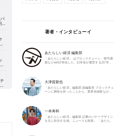
著者・インタビューイ
あたらしい経済 編集部
「あたらしい経済」 はブロックチェーン、暗号通
貨などweb3特化した、幻冬舎が運営する2018…
大津賀新也
「あたらしい経済」編集部 副編集長 ブロックチェ
ーンに興味を持ったことから、業界未経験なが…
一本寿和
「あたらしい経済」編集部 記事のバナーデザイン
を主に担当する他、ニュースも執筆。 「あたら…