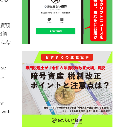
出資額
出資
）にな
se
た。
nt
 with