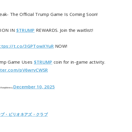
eak- The Official Trump Game Is Coming Soon!
LION IN
$TRUMP
REWARDS. Join the waitlist!
ttps://t.co/3GPTowXYuR
NOW!
ump Game Uses
$TRUMP
coin for in-game activity.
itter.com/pV6wrvCWSR
December 10, 2025
etTrumpMemes)
ンプ・ビリオネアズ・クラブ