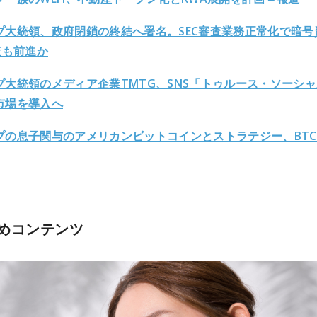
プ大統領、政府閉鎖の終結へ署名。SEC審査業務正常化で暗号
査も前進か
プ大統領のメディア企業TMTG、SNS「トゥルース・ソーシ
市場を導入へ
プの息子関与のアメリカンビットコインとストラテジー、BT
めコンテンツ