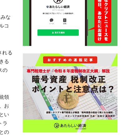
進みな
ルコ
される
きる
スの
統領
）、お
とい
トラ
との