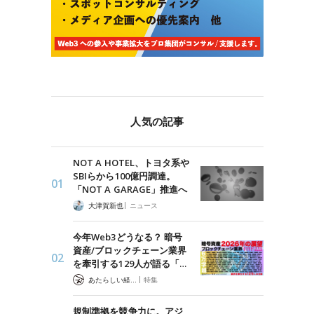
人気の記事
NOT A HOTEL、トヨタ系や
SBIらから100億円調達。
「NOT A GARAGE」推進へ
|
大津賀新也
ニュース
今年Web3どうなる？ 暗号
資産/ブロックチェーン業界
を牽引する129人が語る「…
|
あたらしい経済 編集部
特集
規制準拠を競争力に。アジ