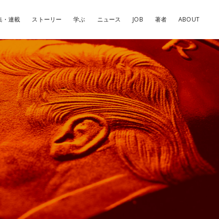
集・連載
ストーリー
学ぶ
ニュース
JOB
著者
ABOUT