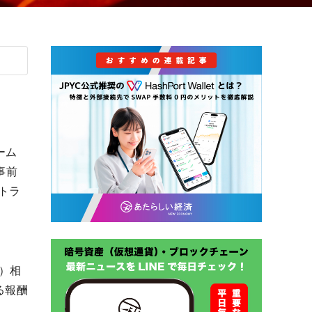
ーム
の事前
トラ
円）相
る報酬