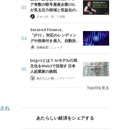
ア有数の暗号資産企業OSL
が見る注力領域と収益化の…
|
ジャック・デロン（Jack Derong）
特集
Secured Finance、
「JPYC」対応のレンディン
グや担保付き借入、自動決…
|
髙橋知里
ニュース
bitgritとは？ AIモデルの民
主化をWeb3で目指す 日本
人起業家の挑戦
|
あたらしい経済 編集部
ストーリー
Top30を見る
化され
あたらしい経済をシェアする