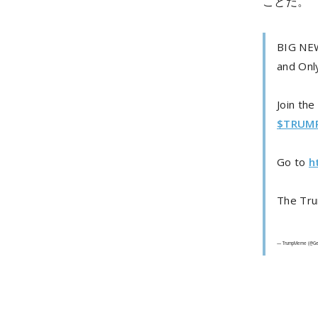
ことだ。
BIG NEW
and Onl
Join th
$TRUM
Go to
h
The Tru
— TrumpMeme (@G