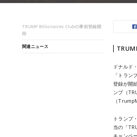
TRUMP Billionaires Clubの事前登録開
始
関連ニュース
TRUMP
ドナルド・
「トランプ・
登録が開
ンプ（TR
（Trum
トランプ・
当の「T
キャンペ