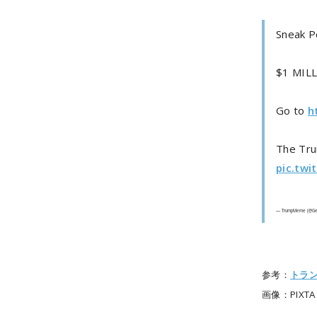
Sneak P
$1 MIL
Go to
h
The Tr
pic.tw
— TrumpMeme (@G
参考：
トラ
画像：PIXTA