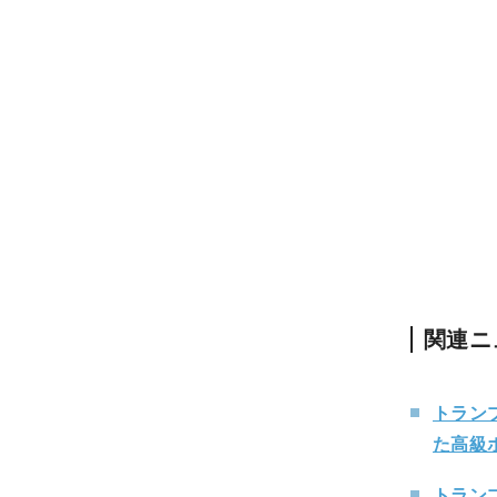
関連ニ
トラン
た高級
トラン