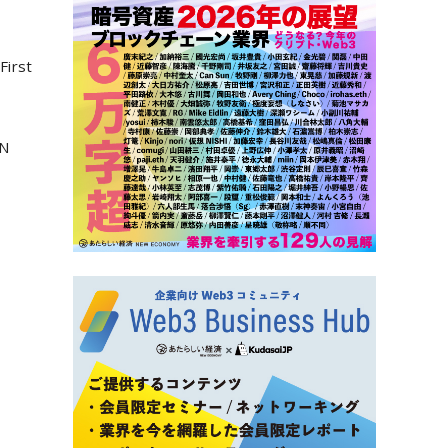
First
IN