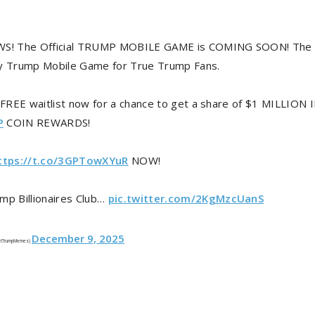
S! The Official TRUMP MOBILE GAME is COMING SOON! The 
y Trump Mobile Game for True Trump Fans.
e FREE waitlist now for a chance to get a share of $1 MILLION 
P
COIN REWARDS!
ttps://t.co/3GPTowXYuR
NOW!
mp Billionaires Club…
pic.twitter.com/2KgMzcUanS
December 9, 2025
etTrumpMemes)