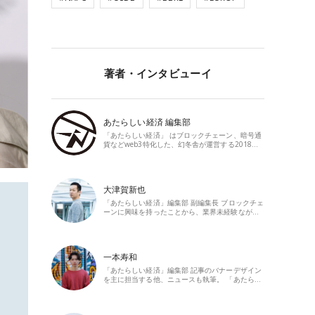
著者・インタビューイ
あたらしい経済 編集部
「あたらしい経済」 はブロックチェーン、暗号通
貨などweb3特化した、幻冬舎が運営する2018…
大津賀新也
「あたらしい経済」編集部 副編集長 ブロックチェ
ーンに興味を持ったことから、業界未経験なが…
一本寿和
「あたらしい経済」編集部 記事のバナーデザイン
を主に担当する他、ニュースも執筆。 「あたら…