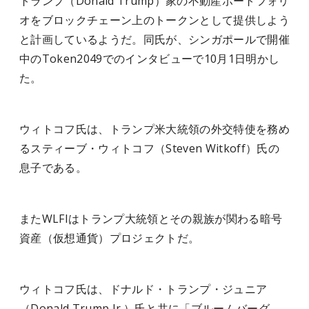
トランプ（Donald Trump）家の不動産ポートフォリ
オをブロックチェーン上のトークンとして提供しよう
と計画しているようだ。同氏が、シンガポールで開催
中のToken2049でのインタビューで10月1日明かし
た。
ウィトコフ氏は、トランプ米大統領の外交特使を務め
るスティーブ・ウィトコフ（Steven Witkoff）氏の
息子である。
またWLFIはトランプ大統領とその親族が関わる暗号
資産（仮想通貨）プロジェクトだ。
ウィトコフ氏は、ドナルド・トランプ・ジュニア
（Donald Trump Jr.）氏と共に「ブルームバーグ