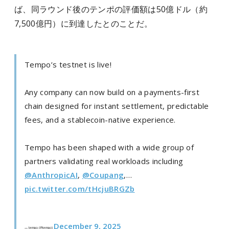
ば、同ラウンド後のテンポの評価額は50億ドル（約
7,500億円）に到達したとのことだ。
Tempo’s testnet is live!
Any company can now build on a payments-first
chain designed for instant settlement, predictable
fees, and a stablecoin-native experience.
Tempo has been shaped with a wide group of
partners validating real workloads including
@AnthropicAI
,
@Coupang
,…
pic.twitter.com/tHcjuBRGZb
December 9, 2025
— tempo (@tempo)