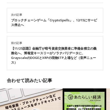
次の記事
ブロックチェーンゲーム「CryptoSpells」、12/15にサービ
ス停止へ
前の記事
【11/25話題】金融庁が暗号資産交換業者に準備金積立の義
務化へ、博報堂キースリーがソラナバリデータに、
GrayscaleのDOGEとXRPの現物ETP上場など（音声ニュー
ス）
合わせて読みたい記事