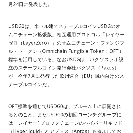
月24日に発表した。
USDG0は、米ドル建てステーブルコインUSDGのオ
ムニチェーン拡張版。相互運用プロトコル「レイヤー
ゼロ（LayerZero）」のオムニチェーン・ファンジブ
ル・トークン（Omnichain Fungible Token：OFT）
標準を活用している。なおUSDGは、パクソスラボ設
立のステーブルコイン発行会社パクソス（Paxos）
が、今年7月に発行した欧州連合（EU）域内向けのス
テーブルコインだ。
OFT標準を通じてUSDG0は、プルーム上に展開され
るとのこと。またUSDG0の初回ローンチグループに
は、レイヤー1ブロックチェーンのハイパーリキッド
（Hyperliquid）とアプトス（Aptos）も参加してお