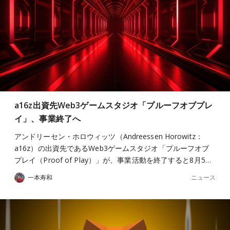
a16z出資先Web3ゲームスタジオ「プルーフオブプレ
イ」、事業終了へ
アンドリーセン・ホロウィッツ（Andreessen Horowitz：
a16z）の出資先であるWeb3ゲームスタジオ「プルーフオブ
プレイ（Proof of Play）」が、事業活動を終了すると8月5…
ニュース
一本寿和