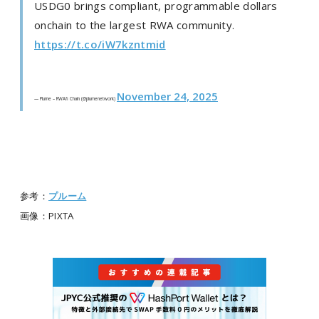
USDG0 brings compliant, programmable dollars
onchain to the largest RWA community.
https://t.co/iW7kzntmid
November 24, 2025
— Plume – RWAfi Chain (@plumenetwork)
参考：
プルーム
画像：PIXTA