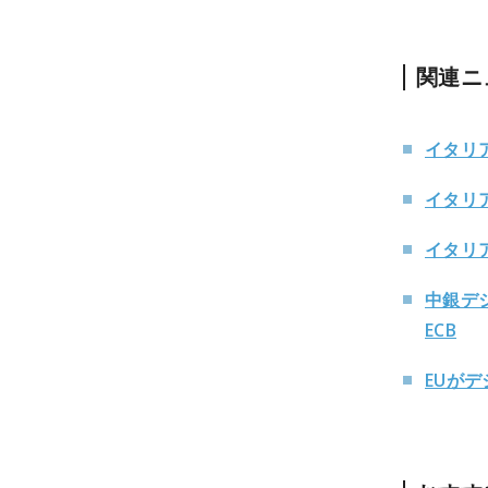
関連ニ
イタリア
イタリ
イタリ
中銀デ
ECB
EUがデ