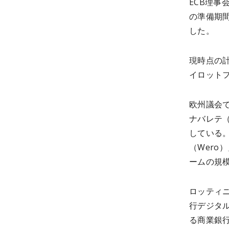
ECB理事
の準備期
した。
現時点の計
イロットフ
欧州議会で
ナバレテ（
している。
（Wero
ームの規
ロッティ
行デジタ
る商業銀