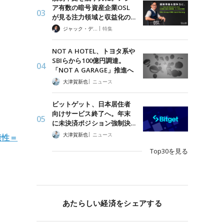
ア有数の暗号資産企業OSL
が見る注力領域と収益化の…
|
ジャック・デロン（Jack Derong）
特集
NOT A HOTEL、トヨタ系や
SBIらから100億円調達。
「NOT A GARAGE」推進へ
|
大津賀新也
ニュース
ビットゲット、日本居住者
向けサービス終了へ。年末
に未決済ポジション強制決…
|
大津賀新也
ニュース
能性＝
Top30を見る
あたらしい経済をシェアする