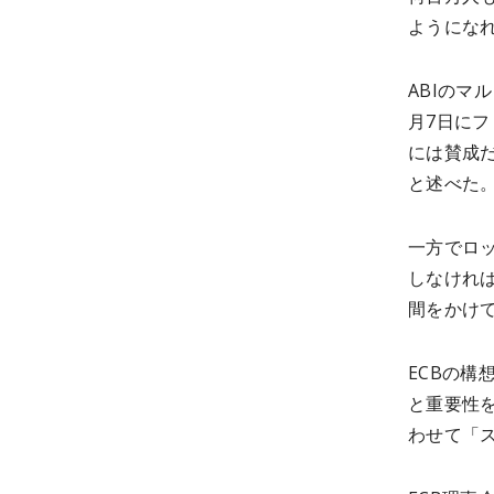
ようにな
ABIのマル
月7日に
には賛成
と述べた
一方でロ
しなけれ
間をかけ
ECBの
と重要性
わせて「