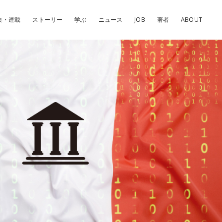
集・連載
ストーリー
学ぶ
ニュース
JOB
著者
ABOUT