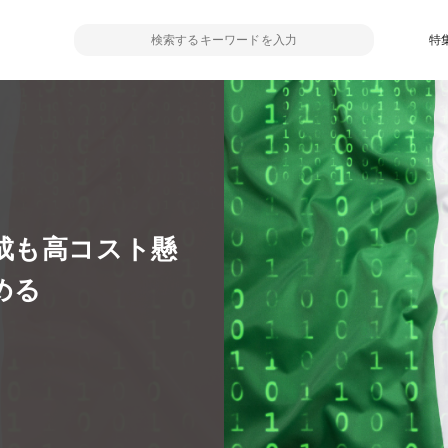
特
成も高コスト懸
める