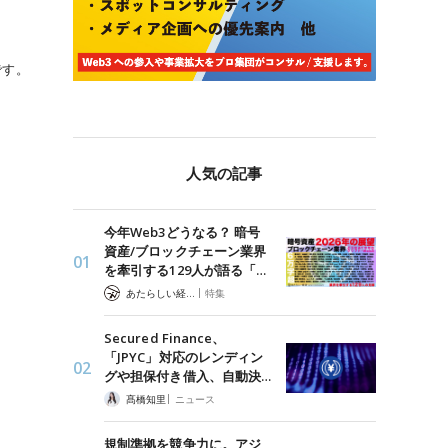
です。
人気の記事
今年Web3どうなる？ 暗号
資産/ブロックチェーン業界
を牽引する129人が語る「…
|
あたらしい経済 編集部
特集
Secured Finance、
「JPYC」対応のレンディン
グや担保付き借入、自動決…
|
髙橋知里
ニュース
規制準拠を競争力に。アジ