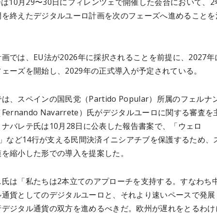
会は10月29〜30日にフィレンツェで開催した会合において、2
間を終えたデジタルユーロ計画を次のフェーズへ進めることを
画では、EU法が2026年に採択されることを前提に、2027年
ェーズを開始し、2029年の正式導入が予定されている。
は、スペインの国民党（Partido Popular）所属のフェルナ
Fernando Navarrete）氏がデジタルユーロに関する審査を
ナバレテ氏は10月28日に公表した報告書案で、「ウェロ
）」など14行が支える民間決済イニシアチブを保護するため、
模を縮小した形での導入を提案した。
ニ氏は「私たちは2本立てのアプローチを支持する。すなわち
ル通貨としてのデジタルユーロと、それより速いペースで発展
行デジタル通貨の双方を進めるべきだ。欧州が遅れをとるわけ