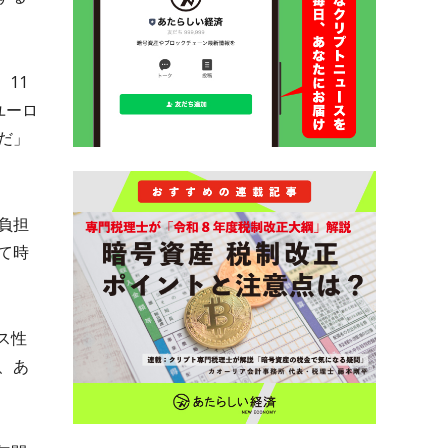
、11
ユーロ
だ」
負担
て時
ス性
、あ