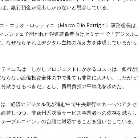
れば、銀行預金が流出しかねないと懸念している。
コ・エリオ・ロッティニ（Marco Elio Rottigni）事務総長は
フィレンツェで開かれた報道関係者向けセミナーで「デジタル
だ。なぜならそれはデジタル主権の考え方を体現しているから
。
ッティニ氏は「しかしプロジェクトにかかるコストは、銀行が
ばならない設備投資全体の中で見ても非常に大きい。したがっ
て分散させるべきだ」とし、費用負担の平準化を求めた。
構想は、経済のデジタル化が進む中で中央銀行マネーへのアクセ
を維持しつつ、非欧州系決済サービス事業者への依存を減らし
ステーブルコイン」の台頭に対応することを狙いとしている。