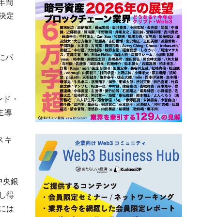
年間
決定
にパ
ンド・
主導
スキ
中央銀
し得
には