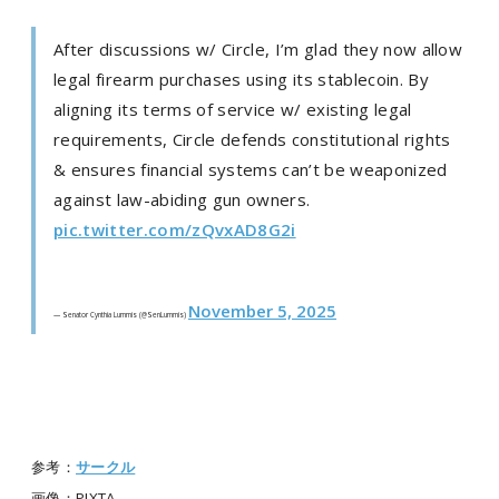
After discussions w/ Circle, I’m glad they now allow
legal firearm purchases using its stablecoin. By
aligning its terms of service w/ existing legal
requirements, Circle defends constitutional rights
& ensures financial systems can’t be weaponized
against law-abiding gun owners.
pic.twitter.com/zQvxAD8G2i
November 5, 2025
— Senator Cynthia Lummis (@SenLummis)
参考：
サークル
画像：PIXTA