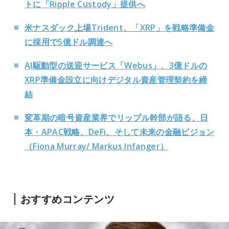
トに「Ripple Custody」提供へ
米ナスダック上場Trident、「XRP」を戦略準備金
に採用で5億ドル調達へ
AI駆動型の送迎サービス「Webus」、3億ドルの
XRP準備金設立に向けデジタル資産管理契約を締
結
変革期の暗号資産業界でリップル幹部が語る、日
本・APAC戦略、DeFi、そして未来の金融ビジョン
（Fiona Murray/ Markus Infanger）
おすすめコンテンツ