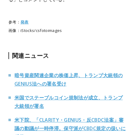
参考：
発表
画像：iStocks/csfotoimages
関連ニュース
暗号資産関連企業の株価上昇、トランプ大統領の
GENIUS法への署名受け
米国でステーブルコイン規制法が成立、トランプ
大統領が署名
米下院、「CLARITY・GENIUS・反CBDC法案」審
議の動議が一時停滞。保守派がCBDC規定の扱いに