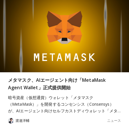
メタマスク、AIエージェント向け「MetaMask
Agent Wallet」正式提供開始
暗号資産（仮想通貨）ウォレット「メタマスク
（MetaMask）」を開発するコンセンシス（Consensys）
が、AIエージェント向けセルフカストディウォレット「メタ…
ニュース
渡邉洋輔