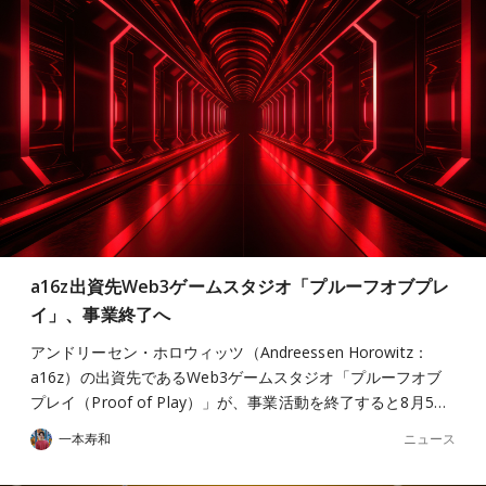
a16z出資先Web3ゲームスタジオ「プルーフオブプレ
イ」、事業終了へ
アンドリーセン・ホロウィッツ（Andreessen Horowitz：
a16z）の出資先であるWeb3ゲームスタジオ「プルーフオブ
プレイ（Proof of Play）」が、事業活動を終了すると8月5…
ニュース
一本寿和