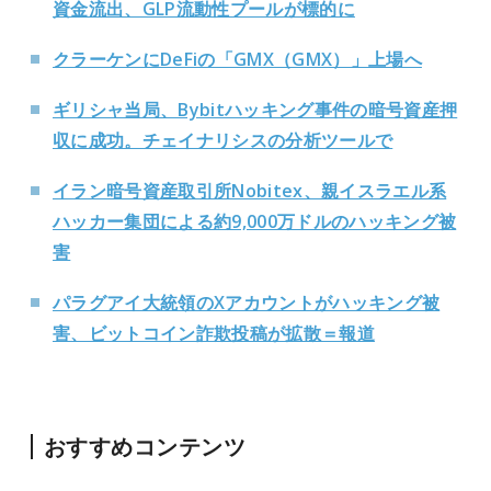
資金流出、GLP流動性プールが標的に
クラーケンにDeFiの「GMX（GMX）」上場へ
ギリシャ当局、Bybitハッキング事件の暗号資産押
収に成功。チェイナリシスの分析ツールで
イラン暗号資産取引所Nobitex、親イスラエル系
ハッカー集団による約9,000万ドルのハッキング被
害
パラグアイ大統領のXアカウントがハッキング被
害、ビットコイン詐欺投稿が拡散＝報道
おすすめコンテンツ