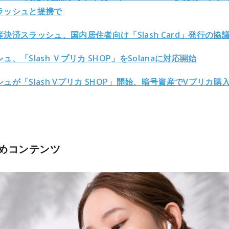
ラッシュと提携で
決済スラッシュ、国内居住者向け「Slash Card」発行の協
ュ、「Slash Ｖプリカ SHOP」をSolanaに対応開始
ュが「Slash Vプリカ SHOP」開始、暗号資産でVプリカ購
めコンテンツ