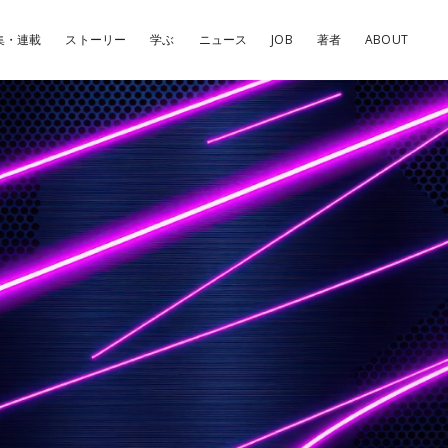
集・連載
ストーリー
学ぶ
ニュース
JOB
著者
ABOUT