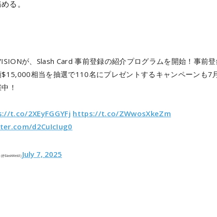
務める。
 VISIONが、Slash Card 事前登録の紹介プログラムを開始！事前
$15,000相当を抽選で110名にプレゼントするキャンペーンも7月
催中！
s://t.co/2XEyFGGYFj
https://t.co/ZWwosXkeZm
tter.com/d2CuIcIug0
July 7, 2025
bs (@SlashWeb3)