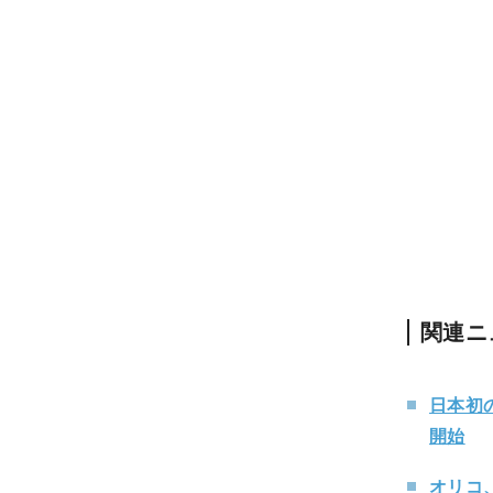
関連ニ
日本初の
開始
オリコ、