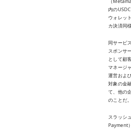
（Meta
内のUS
ウォレッ
カ決済同
同サービ
スポンサ
として顧
マネージャ
運営およ
対象の金
て、他の
のことだ
スラッシュ
Payme