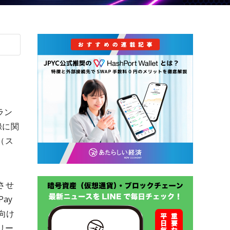
ラン
録に関
（ス
させ
ay
向け
リー