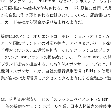
mask）やファントム（Phantom）などのアンホステッドウォ
DCと同額相当の与信枠が付与される。カード決済後に使用した
トから自動で引き落とされる仕組みとなっている。店舗側には
様、カード会社から現金が振り込まれるようだ。
ス提供においては、オリエントコーポレーション（オリコ）がB
ーとして国際ブランドとの対応を担当、アイキタスがカード発
客管理およびシステム運営を担当、そしてスラッシュはプログ
ーおよびSlashブランドの提供者として、「SlashCard」の
びブランド提供を担当する。なおBINスポンサーシップとは、
融機関（スポンサー）が、自社の銀行識別番号（BIN）を使用
企業が自社の決済環境にアクセスできるようにする金融上の仕
。
は、暗号資産決済サービス「スラッシュペイメント（Slash
nt）」等の提供をするシンガポール企業。日本人起業家の佐藤