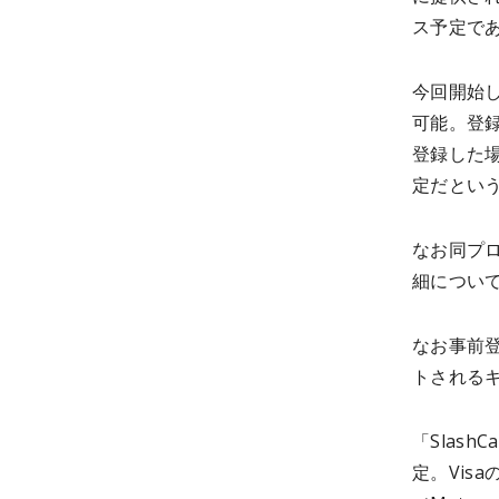
ス予定であ
今回開始
可能。登
登録した
定だとい
なお同プ
細につい
なお事前登
トされる
「Slas
定。Vis