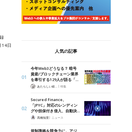
登録
14日
人気の記事
今年Web3どうなる？ 暗号
資産/ブロックチェーン業界
を牽引する129人が語る「…
|
あたらしい経済 編集部
特集
Secured Finance、
「JPYC」対応のレンディン
グや担保付き借入、自動決…
|
髙橋知里
ニュース
規制準拠を競争力に。アジ