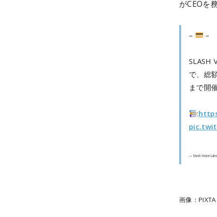
がCEOを
–
–
SLASH
で、総額
まで開
:
http
pic.twi
— Slash Vision La
画像：PIXTA