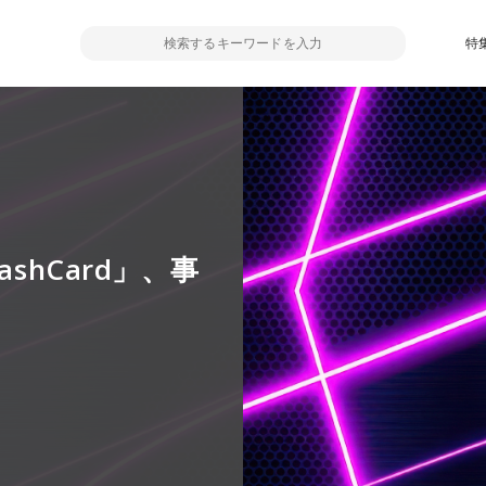
特
shCard」、事