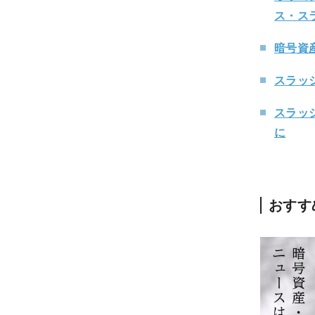
ス・ス
暗号資産
スラッシ
スラッシ
に
おすす