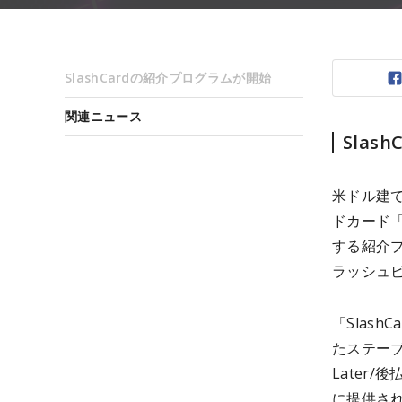
SlashCardの紹介プログラムが開始
関連ニュース
Slas
米ドル建
ドカード「
する紹介プ
ラッシュ
「Slas
たステーブ
Later
に提供さ