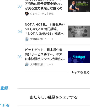
ア有数の暗号資産企業OSL
が見る注力領域と収益化の…
|
ジャック・デロン（Jack Derong）
特集
NOT A HOTEL、トヨタ系や
SBIらから100億円調達。
「NOT A GARAGE」推進へ
|
大津賀新也
ニュース
ビットゲット、日本居住者
向けサービス終了へ。年末
に未決済ポジション強制決…
|
大津賀新也
ニュース
Top30を見る
前登録
あたらしい経済をシェアする
イキタ