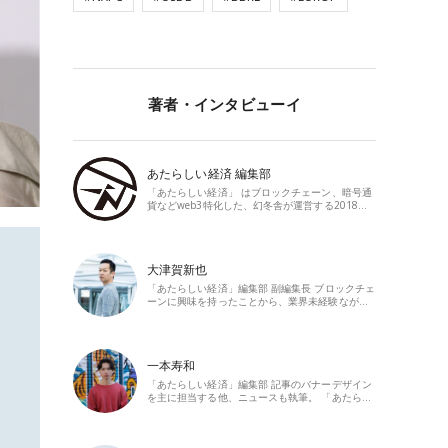
著者・インタビューイ
あたらしい経済 編集部
「あたらしい経済」 はブロックチェーン、暗号通
貨などweb3特化した、幻冬舎が運営する2018…
大津賀新也
「あたらしい経済」編集部 副編集長 ブロックチェ
ーンに興味を持ったことから、業界未経験なが…
一本寿和
「あたらしい経済」編集部 記事のバナーデザイン
を主に担当する他、ニュースも執筆。 「あたら…