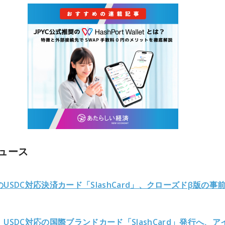
ュース
USDC対応決済カード「SlashCard」、クローズドβ版の事
USDC対応の国際ブランドカード「SlashCard」発行へ、ア