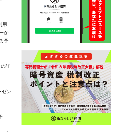
利用
ーが
る予
その詳
レゼン
予