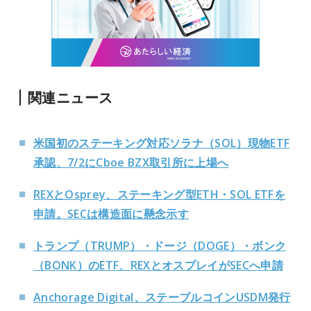
関連ニュース
米国初のステーキング対応ソラナ（SOL）現物ETF
承認、7/2にCboe BZX取引所に上場へ
REXとOsprey、ステーキング型ETH・SOL ETFを
申請。SECは構造面に懸念示す
トランプ（TRUMP）・ドージ（DOGE）・ボンク
（BONK）のETF、REXとオスプレイがSECへ申請
Anchorage Digital、ステーブルコインUSDM発行