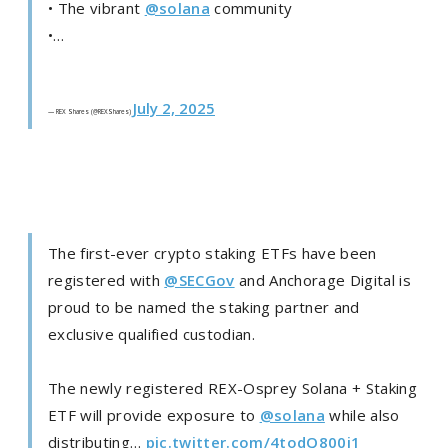
• The vibrant
@solana
community
•…
July 2, 2025
— REX Shares (@REXShares)
The first-ever crypto staking ETFs have been
registered with
@SECGov
and Anchorage Digital is
proud to be named the staking partner and
exclusive qualified custodian.
The newly registered REX-Osprey Solana + Staking
ETF will provide exposure to
@solana
while also
distributing…
pic.twitter.com/4todQ800i1