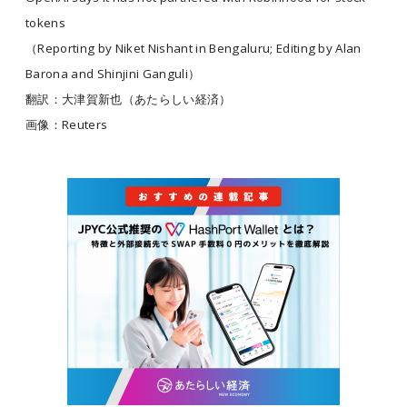
tokens
（Reporting by Niket Nishant in Bengaluru; Editing by Alan
Barona and Shinjini Ganguli）
翻訳：大津賀新也（あたらしい経済）
画像：Reuters