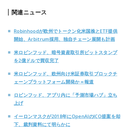
関連ニュース
Robinhoodが欧州でトークン化米国株とETF提供
開始、Arbitrum採用、独自チェーン展開も計画
米ロビンフッド、暗号資産取引所ビットスタンプ
を2億ドルで買収完了
米ロビンフッド、欧州向け米証券取引ブロックチ
ェーンプラットフォーム開発か＝報道
ロビンフッド、アプリ内に「予測市場ハブ」立ち
上げ
イーロンマスクが2018年にOpenAIのICO提案を却
下、裁判資料にて明らかに