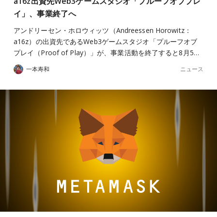
a16z出資先Web3ゲームスタジオ「プルーフオブプレ
イ」、事業終了へ
アンドリーセン・ホロウィッツ（Andreessen Horowitz：
a16z）の出資先であるWeb3ゲームスタジオ「プルーフオブ
プレイ（Proof of Play）」が、事業活動を終了すると8月5…
ニュース
一本寿和