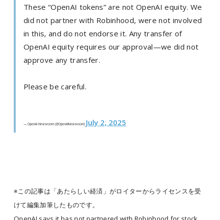
These “OpenAI tokens” are not OpenAI equity. We
did not partner with Robinhood, were not involved
in this, and do not endorse it. Any transfer of
OpenAI equity requires our approval—we did not
approve any transfer.
Please be careful.
July 2, 2025
— OpenAI Newsroom (@OpenAINewsroom)
※この記事は「あたらしい経済」がロイターからライセンスを受
けて編集加筆したものです。
OpenAI says it has not partnered with Robinhood for stock