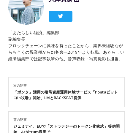
「あたらしい経済」編集部
副編集長
ブロックチェーンに興味を持ったことから、業界未経験なが
らも全くの異業種から幻冬舎へ2019年より転職。あたらしい
経済編集部では記事執筆の他、音声収録・写真撮影も担当。
次の記事
「ポンタ」活用の暗号資産運用体験サービス「Pontaビット
コin牧場」開始、LMとBACKSEAT提供
前の記事
ジェミナイ、EUで「ストラテジーのトークン化株式」提供開
始、Arbitrum採用で