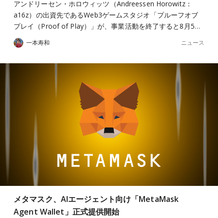
アンドリーセン・ホロウィッツ（Andreessen Horowitz：
a16z）の出資先であるWeb3ゲームスタジオ「プルーフオブ
プレイ（Proof of Play）」が、事業活動を終了すると8月5…
ニュース
一本寿和
メタマスク、AIエージェント向け「MetaMask
Agent Wallet」正式提供開始