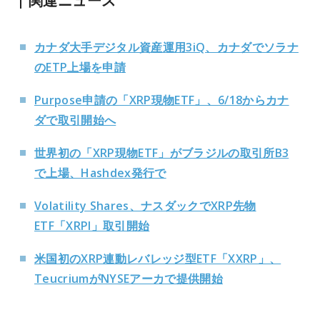
関連ニュース
カナダ大手デジタル資産運用3iQ、カナダでソラナ
のETP上場を申請
Purpose申請の「XRP現物ETF」、6/18からカナ
ダで取引開始へ
世界初の「XRP現物ETF」がブラジルの取引所B3
で上場、Hashdex発行で
Volatility Shares、ナスダックでXRP先物
ETF「XRPI」取引開始
米国初のXRP連動レバレッジ型ETF「XXRP」、
TeucriumがNYSEアーカで提供開始