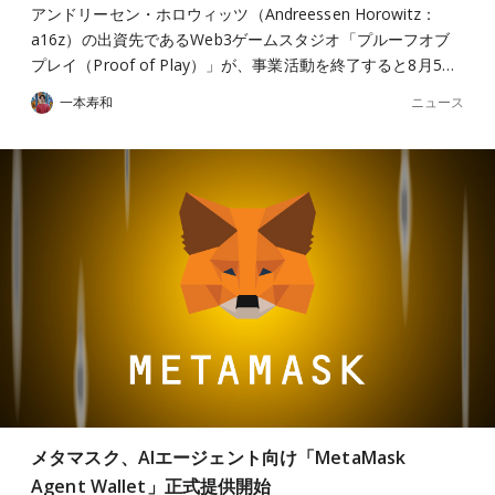
アンドリーセン・ホロウィッツ（Andreessen Horowitz：
a16z）の出資先であるWeb3ゲームスタジオ「プルーフオブ
プレイ（Proof of Play）」が、事業活動を終了すると8月5…
ニュース
一本寿和
メタマスク、AIエージェント向け「MetaMask
Agent Wallet」正式提供開始