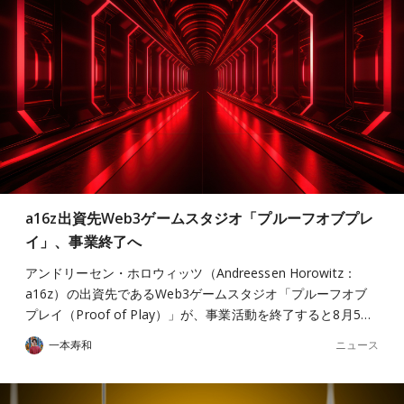
a16z出資先Web3ゲームスタジオ「プルーフオブプレ
イ」、事業終了へ
アンドリーセン・ホロウィッツ（Andreessen Horowitz：
a16z）の出資先であるWeb3ゲームスタジオ「プルーフオブ
プレイ（Proof of Play）」が、事業活動を終了すると8月5…
ニュース
一本寿和