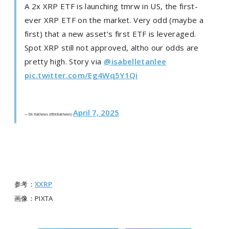
A 2x XRP ETF is launching tmrw in US, the first-
ever XRP ETF on the market. Very odd (maybe a
first) that a new asset’s first ETF is leveraged.
Spot XRP still not approved, altho our odds are
pretty high. Story via ⁦⁦
@isabelletanlee
pic.twitter.com/Eg4Wq5Y1Qi
April 7, 2025
— Eric Balchunas (@EricBalchunas)
参考：
XXRP
画像：
PIXTA